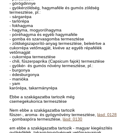
- görögdinnye
- gyökérzöldség, hagymaféle és gumós zöldség
termesztése, pl.:
- sárgarépa
- tarlórépa
- fokhagyma
- hagyma, mogyoróhagyma
- póréhagyma és egyéb hagymaféle
- gomba és szarvasgomba termesztése
- zöldségszaporító-anyag termesztése, beleértve a
cukorrépa vetőmagját, kivéve az egyéb répafélék
vetőmagját
- cukorrépa termesztése
- chili, fűszerpaprika (Capsicum fajok) termesztése
- gyökér- és gumós növény termesztése, pl.:
- burgonya
- édesburgonya
- manióka
- yam
karórépa, takarmányrépa
Ebbe a szakágazatba tartozik még
csemegekukorica termesztése
Nem ebbe a szakágazatba tartozik
fűszer-, aroma- és gyógynövény termesztése,
lásd: 0128
- gombaspóra termesztése,
lásd: 0130
em ebbe a szakágazatba tartozik - magyar kiegészítés
gyökérfélék, takarmánynövények vetőmagvainak