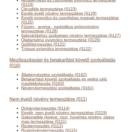
Almatermésű és csonthéjas gyümölcs termesztése
(0124)
Citrusféle termesztése (0123)
Egyéb évelő növény termesztése (0129)
Egyéb gyümölcs és csonthéjas magvak termesztése
(0125)
Fűszer-, aroma-, narkotikus gyógynövény
termesztése (0128)
Italgyártáshoz szükséges növény termesztése (0127)
Olajtartalmú gyümölcs termesztése (0126)
Szőlőtermesztés (0121)
Trópusi gyümölcs termesztése (0122)
Mezőgazdasági és betakarítást követő szolgáltatás
(016)
Állattenyésztési szolgáltatás (0162)
Betakarítást követő szolgáltatás és vetési célú
magfeldolgozás (0163)
Növénytermesztési szolgáltatás (0161)
Nem évelő növény termesztése (011)
Dohánytermesztés (0114)
Egyéb, nem évelő növény termesztése (0119)
Gabonaféle (kivéve: rizs), hüvelyes növény, olajos
mag termesztése (0111)
Rizstermesztés (0112)
Rostnövénytermesztés (0115)