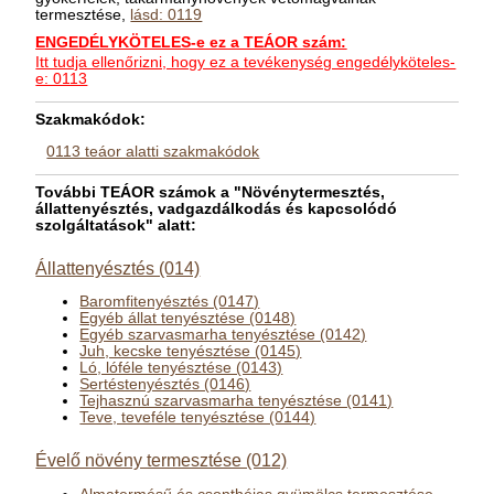
termesztése,
lásd: 0119
ENGEDÉLYKÖTELES-e ez a TEÁOR szám:
Itt tudja ellenőrizni, hogy ez a tevékenység engedélyköteles-
e: 0113
Szakmakódok:
0113 teáor alatti szakmakódok
További TEÁOR számok a "Növénytermesztés,
állattenyésztés, vadgazdálkodás és kapcsolódó
szolgáltatások" alatt:
Állattenyésztés (014)
Baromfitenyésztés (0147)
Egyéb állat tenyésztése (0148)
Egyéb szarvasmarha tenyésztése (0142)
Juh, kecske tenyésztése (0145)
Ló, lóféle tenyésztése (0143)
Sertéstenyésztés (0146)
Tejhasznú szarvasmarha tenyésztése (0141)
Teve, teveféle tenyésztése (0144)
Évelő növény termesztése (012)