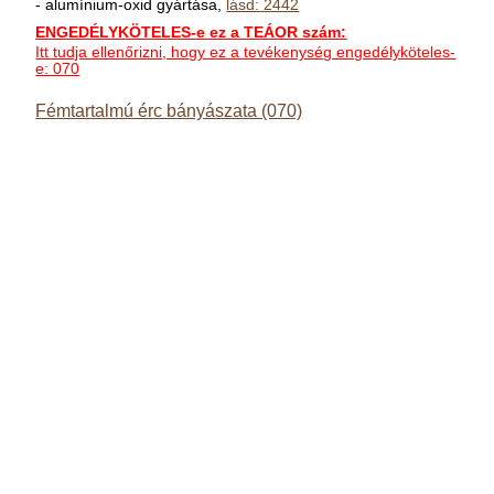
- alumínium-oxid gyártása,
lásd: 2442
ENGEDÉLYKÖTELES-e ez a TEÁOR szám:
Itt tudja ellenőrizni, hogy ez a tevékenység engedélyköteles-
e: 070
Fémtartalmú érc bányászata (070)