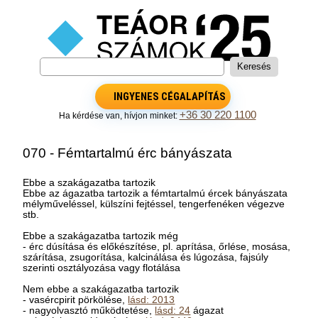
INGYENES CÉGALAPÍTÁS
+36 30 220 1100
Ha kérdése van, hívjon minket:
070 - Fémtartalmú érc bányászata
Ebbe a szakágazatba tartozik
Ebbe az ágazatba tartozik a fémtartalmú ércek bányászata
mélyműveléssel, külszíni fejtéssel, tengerfenéken végezve
stb.
Ebbe a szakágazatba tartozik még
- érc dúsítása és előkészítése, pl. aprítása, őrlése, mosása,
szárítása, zsugorítása, kalcinálása és lúgozása, fajsúly
szerinti osztályozása vagy flotálása
Nem ebbe a szakágazatba tartozik
- vasércpirit pörkölése,
lásd: 2013
- nagyolvasztó működtetése,
lásd: 24
ágazat