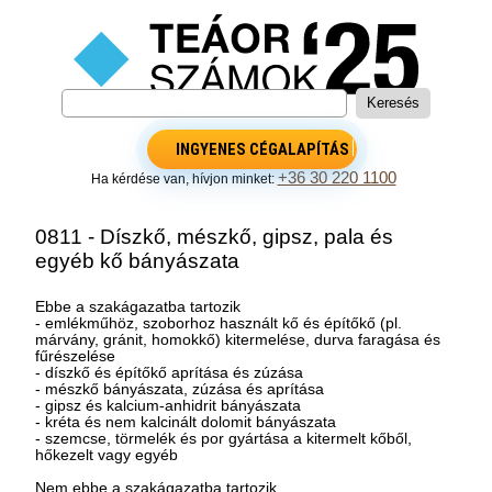
INGYENES CÉGALAPÍTÁS
+36 30 220 1100
Ha kérdése van, hívjon minket:
0811 - Díszkő, mészkő, gipsz, pala és
egyéb kő bányászata
Ebbe a szakágazatba tartozik
- emlékműhöz, szoborhoz használt kő és építőkő (pl.
márvány, gránit, homokkő) kitermelése, durva faragása és
fűrészelése
- díszkő és építőkő aprítása és zúzása
- mészkő bányászata, zúzása és aprítása
- gipsz és kalcium-anhidrit bányászata
- kréta és nem kalcinált dolomit bányászata
- szemcse, törmelék és por gyártása a kitermelt kőből,
hőkezelt vagy egyéb
Nem ebbe a szakágazatba tartozik