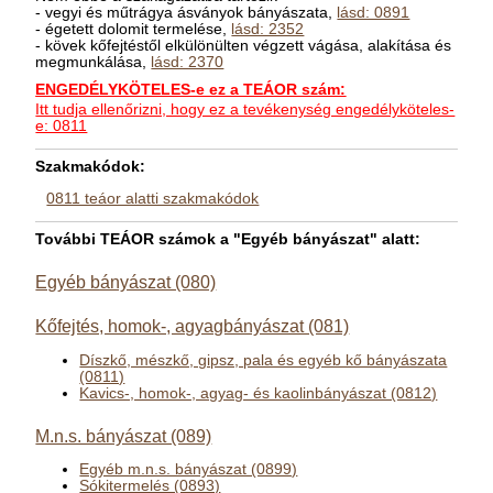
- vegyi és műtrágya ásványok bányászata,
lásd: 0891
- égetett dolomit termelése,
lásd: 2352
- kövek kőfejtéstől elkülönülten végzett vágása, alakítása és
megmunkálása,
lásd: 2370
ENGEDÉLYKÖTELES-e ez a TEÁOR szám:
Itt tudja ellenőrizni, hogy ez a tevékenység engedélyköteles-
e: 0811
Szakmakódok:
0811 teáor alatti szakmakódok
További TEÁOR számok a "Egyéb bányászat" alatt:
Egyéb bányászat (080)
Kőfejtés, homok-, agyagbányászat (081)
Díszkő, mészkő, gipsz, pala és egyéb kő bányászata
(0811)
Kavics-, homok-, agyag- és kaolinbányászat (0812)
M.n.s. bányászat (089)
Egyéb m.n.s. bányászat (0899)
Sókitermelés (0893)