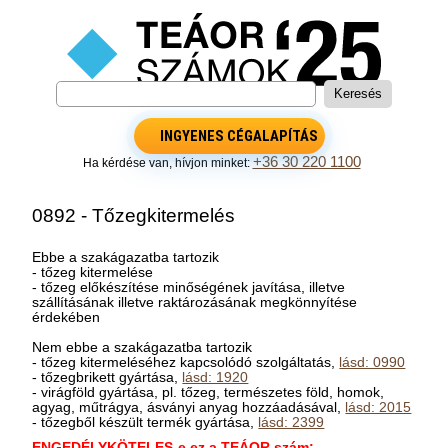
INGYENES CÉGALAPÍTÁS
+36 30 220 1100
Ha kérdése van, hívjon minket:
0892 - Tőzegkitermelés
Ebbe a szakágazatba tartozik
- tőzeg kitermelése
- tőzeg előkészítése minőségének javítása, illetve
szállításának illetve raktározásának megkönnyítése
érdekében
Nem ebbe a szakágazatba tartozik
- tőzeg kitermeléséhez kapcsolódó szolgáltatás,
lásd: 0990
- tőzegbrikett gyártása,
lásd: 1920
- virágföld gyártása, pl. tőzeg, természetes föld, homok,
agyag, műtrágya, ásványi anyag hozzáadásával,
lásd: 2015
- tőzegből készült termék gyártása,
lásd: 2399
ENGEDÉLYKÖTELES-e ez a TEÁOR szám: