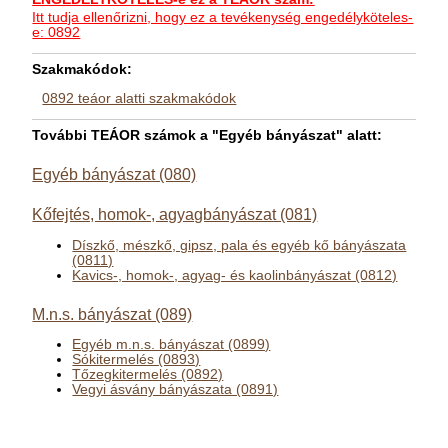
Itt tudja ellenőrizni, hogy ez a tevékenység engedélyköteles-
e: 0892
Szakmakódok:
0892 teáor alatti szakmakódok
További TEÁOR számok a "Egyéb bányászat" alatt:
Egyéb bányászat (080)
Kőfejtés, homok-, agyagbányászat (081)
Díszkő, mészkő, gipsz, pala és egyéb kő bányászata
(0811)
Kavics-, homok-, agyag- és kaolinbányászat (0812)
M.n.s. bányászat (089)
Egyéb m.n.s. bányászat (0899)
Sókitermelés (0893)
Tőzegkitermelés (0892)
Vegyi ásvány bányászata (0891)