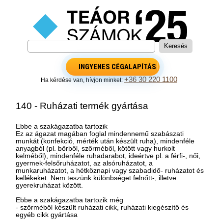
INGYENES CÉGALAPÍTÁS
+36 30 220 1100
Ha kérdése van, hívjon minket:
140 - Ruházati termék gyártása
Ebbe a szakágazatba tartozik
Ez az ágazat magában foglal mindennemű szabászati
munkát (konfekció, mérték után készült ruha), mindenféle
anyagból (pl. bőrből, szőrméből, kötött vagy hurkolt
kelméből), mindenféle ruhadarabot, ideértve pl. a férfi-, női,
gyermek-felsőruházatot, az alsóruházatot, a
munkaruházatot, a hétköznapi vagy szabadidő- ruházatot és
kellékeket. Nem teszünk különbséget felnőtt-, illetve
gyerekruházat között.
Ebbe a szakágazatba tartozik még
- szőrméből készült ruházati cikk, ruházati kiegészítő és
egyéb cikk gyártása