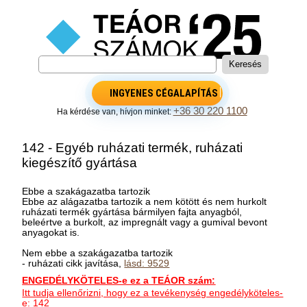
INGYENES CÉGALAPÍTÁS
+36 30 220 1100
Ha kérdése van, hívjon minket:
142 - Egyéb ruházati termék, ruházati
kiegészítő gyártása
Ebbe a szakágazatba tartozik
Ebbe az alágazatba tartozik a nem kötött és nem hurkolt
ruházati termék gyártása bármilyen fajta anyagból,
beleértve a burkolt, az impregnált vagy a gumival bevont
anyagokat is.
Nem ebbe a szakágazatba tartozik
- ruházati cikk javítása,
lásd: 9529
ENGEDÉLYKÖTELES-e ez a TEÁOR szám:
Itt tudja ellenőrizni, hogy ez a tevékenység engedélyköteles-
e: 142