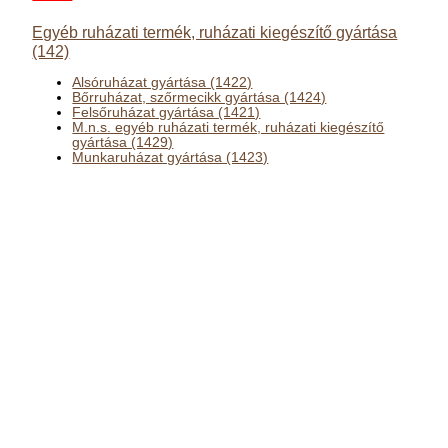
Egyéb ruházati termék, ruházati kiegészítő gyártása
(142)
Alsóruházat gyártása (1422)
Bőrruházat, szőrmecikk gyártása (1424)
Felsőruházat gyártása (1421)
M.n.s. egyéb ruházati termék, ruházati kiegészítő
gyártása (1429)
Munkaruházat gyártása (1423)