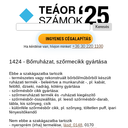
INGYENES CÉGALAPÍTÁS
+36 30 220 1100
Ha kérdése van, hívjon minket:
1424 - Bőrruházat, szőrmecikk gyártása
Ebbe a szakágazatba tartozik
- természetes vagy rekonstruált bőrből/műbőrből készült
ruházati termék - beleértve a munkaruhát -, pl. kabát,
felöltő, dzseki, nadrág, kötény gyártása
- szőrmésbőr cikk gyártása:
- szőrmeruházati termék és -ruházati kiegészítő
- szőrmésbőr-összeállítás, pl. leeső szőrmésbőr-darab,
tábla, kis szőnyeg, csík
- különféle szőrmésbőr cikk, pl. szőnyeg, töltetlen puff, ipari
fényesítőkendő
Nem ebbe a szakágazatba tartozik
- nyersprém (irha) termelése,
lásd: 0148
, 0170