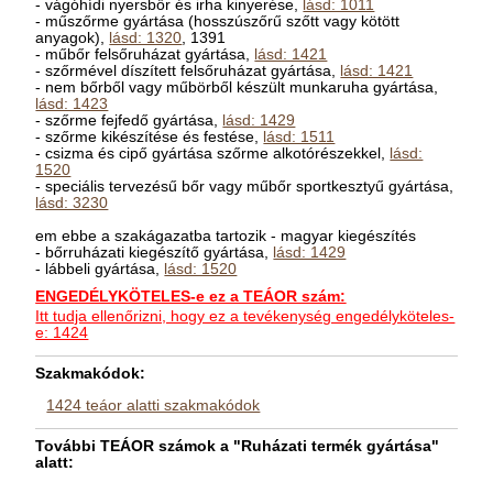
- vágóhídi nyersbőr és irha kinyerése,
lásd: 1011
- műszőrme gyártása (hosszúszőrű szőtt vagy kötött
anyagok),
lásd: 1320
, 1391
- műbőr felsőruházat gyártása,
lásd: 1421
- szőrmével díszített felsőruházat gyártása,
lásd: 1421
- nem bőrből vagy műbörből készült munkaruha gyártása,
lásd: 1423
- szőrme fejfedő gyártása,
lásd: 1429
- szőrme kikészítése és festése,
lásd: 1511
- csizma és cipő gyártása szőrme alkotórészekkel,
lásd:
1520
- speciális tervezésű bőr vagy műbőr sportkesztyű gyártása,
lásd: 3230
em ebbe a szakágazatba tartozik - magyar kiegészítés
- bőrruházati kiegészítő gyártása,
lásd: 1429
- lábbeli gyártása,
lásd: 1520
ENGEDÉLYKÖTELES-e ez a TEÁOR szám:
Itt tudja ellenőrizni, hogy ez a tevékenység engedélyköteles-
e: 1424
Szakmakódok:
1424 teáor alatti szakmakódok
További TEÁOR számok a "Ruházati termék gyártása"
alatt: