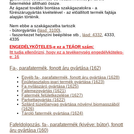
fatermékké állítható össze.
Az ágazat további bontása szakágazatokra - a
fűrészárugyártás kivételével - az előállított termék fajtája
alapján történik.
Nem ebbe a szakágazatba tartozik
- bútorgyártás (
lásd: 3100
),
- faszerkezet helyszíni beépítése stb.,
lásd: 4332
, 4333,
4335
ENGEDÉLYKÖTELES-e ez a TEÁOR szám:
Itt tudja ellenőrizni, hogy ez a tevékenység engedélyköteles-
e: 16
Fa-, parafatermék, fonott áru gyártása (162)
Egyéb fa-, parafatermék, fonott áru gyártása (1628)
Épületasztalos-ipari termék gyártása (1623)
Fa nyílászáró gyártása (1625)
Falemezgyártás (1621)
Fatermék felületkezelése (1627)
Parkettagyártás (1622)
Szilárd tüzelőanyag gyártása növényi biomasszából
(1626)
Tároló fatermék gyártása (1624)
Fafeldolgozás, fa-, parafatermék (kivéve: bútor), fonott
áru gyártása (160)