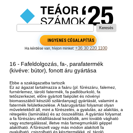
INGYENES CÉGALAPÍTÁS
+36 30 220 1100
Ha kérdése van, hívjon minket:
16 - Fafeldolgozás, fa-, parafatermék
(kivéve: bútor), fonott áru gyártása
Ebbe a szakágazatba tartozik
Ez az ágazat tartalmazza a faáru (pl. fűrészáru, falemez,
furnérlemez, tároló fatermék, fa padlóburkoló, fa
tetőszerkezet, előre gyártott faépület és növényi
biomasszából készülő szilárdanyag) gyártását, valamint a
fatermék felületkezelése. A faárugyártási folyamat olyan
műveletekből áll, mint a fűrészelés, a gyalulás, az alakítás, a
rétegelés (laminálás) és az összeállítás. A gyártási folyamat
a fa fűrészáru előállításával kezdődik, ami tovább vágható
vagy esztergálással, illetve más famegmunkáló géppel
alakítható. A fűrészelt vagy más módon alakított fa
gyalulható, csiszolható és késztermékké, pl. tároló