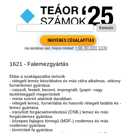
INGYENES CÉGALAPÍTÁS
+36 30 220 1100
Ha kérdése van, hívjon minket:
1621 - Falemezgyártás
Ebbe a szakágazatba tartozik
- rétegelt lemez készítésére és más célra alkalmas, vékony
furnérlemez gyártása:
- csiszolt, festett, bevont, impregnált, (papír- vagy
textilréteggel) megerősített
- minta szerint alakított darabban
- rétegelt lemez, furnértábla és hasonló rétegelt fatábla és -
lemez gyártása
- irányított forgácselrendezésű (OSB-) lemez és más
forgácslemez gyártása
- közepes fajlagos tömegű (MDF-) rostlemez és más
rostlemez gyártása
- tömörített fa gyártása