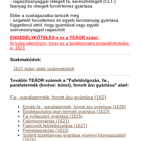
- ragasztóanyaggal rétegelt fa, keresztrétegelt (CLT-)
faanyag és rétegelt furnérlemez gyártása
Ebbe a szakágazatba tartozik még
- szigetelő farostlemez és egyéb farostanyag gyártása,
függetlenül attól, hogy gyantával vagy egyéb
szervesanyaggal ragasztott
ENGEDÉLYKÖTELES-e ez a TEÁOR szám:
Itt tudja ellenőrizni, hogy ez a tevékenység engedélyköteles-
e: 1621
Szakmakódok:
1621 teáor alatti szakmakódok
További TEÁOR számok a "Fafeldolgozás, fa-,
parafatermék (kivéve: bútor), fonott áru gyártása" alatt:
Fa-, parafatermék, fonott áru gyártása (162)
Egyéb fa-, parafatermék, fonott áru gyártása (1628)
Épületasztalos-ipari termék gyártása (1623)
Fa nyílászáró gyártása (1625)
Falemezgyártás (1621)
Fatermék felületkezelése (1627)
Parkettagyártás (1622)
Szilárd tüzelőanyag gyártása növényi biomasszából
(1626)