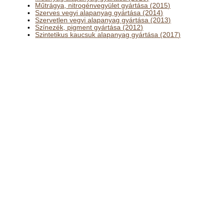
Műtrágya, nitrogénvegyület gyártása (2015)
Szerves vegyi alapanyag gyártása (2014)
Szervetlen vegyi alapanyag gyártása (2013)
Színezék, pigment gyártása (2012)
Szintetikus kaucsuk alapanyag gyártása (2017)