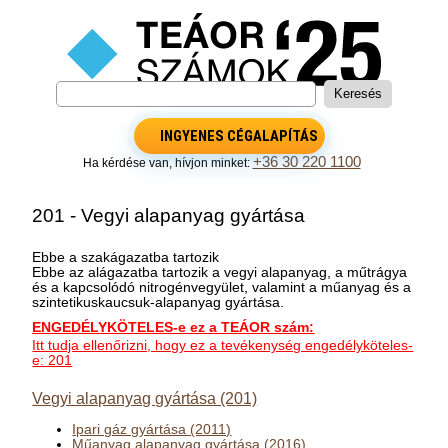
INGYENES CÉGALAPÍTÁS
+36 30 220 1100
Ha kérdése van, hívjon minket:
201 - Vegyi alapanyag gyártása
Ebbe a szakágazatba tartozik
Ebbe az alágazatba tartozik a vegyi alapanyag, a műtrágya
és a kapcsolódó nitrogénvegyület, valamint a műanyag és a
szintetikuskaucsuk-alapanyag gyártása.
ENGEDÉLYKÖTELES-e ez a TEÁOR szám:
Itt tudja ellenőrizni, hogy ez a tevékenység engedélyköteles-
e: 201
Vegyi alapanyag gyártása (201)
Ipari gáz gyártása (2011)
Műanyag alapanyag gyártása (2016)