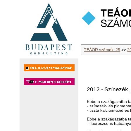
TEÁOR számok '25
>>
2
2012 - Színezék,
Ebbe a szakágazatba ta
- színezék- és pigment
- tiszta kalcium-oxid és
Ebbe a szakágazatba ta
- fluoreszcens hatóanya