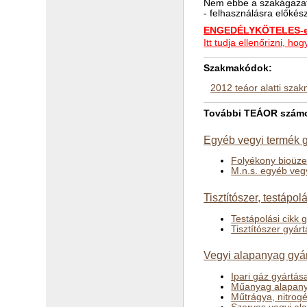
Nem ebbe a szakágazat
- felhasználásra előkés
ENGEDÉLYKÖTELES-e 
Itt tudja ellenőrizni, 
Szakmakódok:
2012 teáor alatti sza
További TEÁOR számok
Egyéb vegyi termék g
Folyékony bioüz
M.n.s. egyéb veg
Tisztítószer, testápol
Testápolási cikk 
Tisztítószer gyár
Vegyi alapanyag gyár
Ipari gáz gyártás
Műanyag alapany
Műtrágya, nitrog