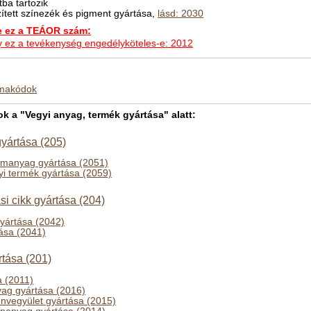
ba tartozik
zített színezék és pigment gyártása,
lásd: 2030
ez a TEÁOR szám:
hogy ez a tevékenység engedélyköteles-e: 2012
kmakódok
 a "Vegyi anyag, termék gyártása" alatt:
yártása (205)
emanyag gyártása (2051)
yi termék gyártása (2059)
ási cikk gyártása (204)
gyártása (2042)
tása (2041)
tása (201)
a (2011)
ag gyártása (2016)
énvegyület gyártása (2015)