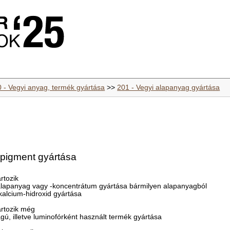
0 - Vegyi anyag, termék gyártása
>>
201 - Vegyi alapanyag gyártása
 pigment gyártása
rtozik
alapanyag vagy -koncentrátum gyártása bármilyen alapanyagból
 kalcium-hidroxid gyártása
rtozik még
gú, illetve luminofórként használt termék gyártása