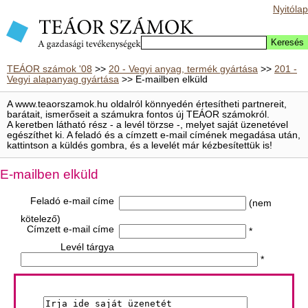
Nyitólap
TEÁOR számok '08
>>
20 - Vegyi anyag, termék gyártása
>>
201 -
Vegyi alapanyag gyártása
>> E-mailben elküld
A www.teaorszamok.hu oldalról könnyedén értesítheti partnereit,
barátait, ismerőseit a számukra fontos új TEÁOR számokról.
A keretben látható rész - a levél törzse -, melyet saját üzenetével
egészíthet ki. A feladó és a címzett e-mail címének megadása után,
kattintson a küldés gombra, és a levelét már kézbesítettük is!
E-mailben elküld
Feladó e-mail címe
(nem
kötelező)
Címzett e-mail címe
*
Levél tárgya
*