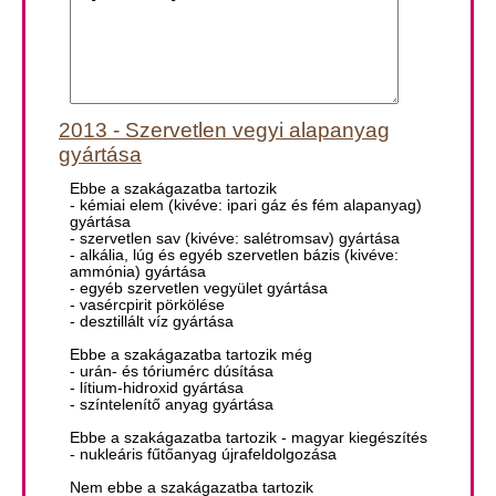
2013 - Szervetlen vegyi alapanyag
gyártása
Ebbe a szakágazatba tartozik
- kémiai elem (kivéve: ipari gáz és fém alapanyag)
gyártása
- szervetlen sav (kivéve: salétromsav) gyártása
- alkália, lúg és egyéb szervetlen bázis (kivéve:
ammónia) gyártása
- egyéb szervetlen vegyület gyártása
- vasércpirit pörkölése
- desztillált víz gyártása
Ebbe a szakágazatba tartozik még
- urán- és tóriumérc dúsítása
- lítium-hidroxid gyártása
- színtelenítő anyag gyártása
Ebbe a szakágazatba tartozik - magyar kiegészítés
- nukleáris fűtőanyag újrafeldolgozása
Nem ebbe a szakágazatba tartozik