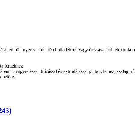
ítását ércből, nyersvasból, fémhulladékból vagy ócskavasból, elektrokoh
zta fémekhez
ban - hengereléssel, húzással és extrudálással pl. lap, lemez, szalag, rú
 belőle.
243)