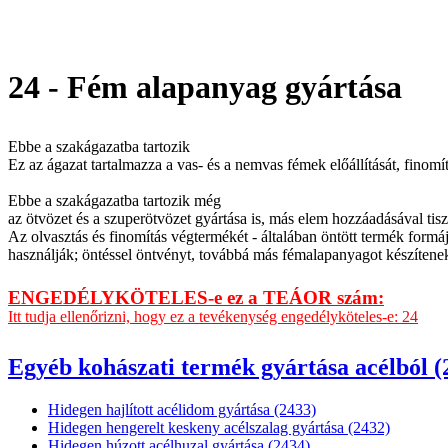
24 - Fém alapanyag gyártása
Ebbe a szakágazatba tartozik
Ez az ágazat tartalmazza a vas- és a nemvas fémek előállítását, finom
Ebbe a szakágazatba tartozik még
az ötvözet és a szuperötvözet gyártása is, más elem hozzáadásával tis
Az olvasztás és finomítás végtermékét - általában öntött termék formájá
használják; öntéssel öntvényt, továbbá más fémalapanyagot készítenek
ENGEDÉLYKÖTELES-e ez a TEÁOR szám:
Itt tudja ellenőrizni, hogy ez a tevékenység engedélyköteles-e: 24
Egyéb kohászati termék gyártása acélból (
Hidegen hajlított acélidom gyártása (2433)
Hidegen hengerelt keskeny acélszalag gyártása (2432)
Hidegen húzott acélhuzal gyártása (2434)