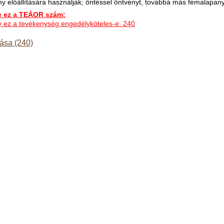
ny előállítására használják; öntéssel öntvényt, továbbá más fémalapan
ez a TEÁOR szám:
hogy ez a tevékenység engedélyköteles-e: 240
ása (240)