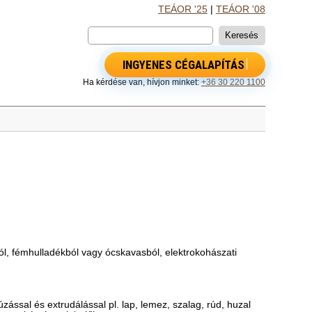
TEÁOR '25
|
TEÁOR '08
INGYENES CÉGALAPÍTÁS
Ha kérdése van, hívjon minket:
+36 30 220 1100
ól, fémhulladékból vagy ócskavasból, elektrokohászati
zással és extrudálással pl. lap, lemez, szalag, rúd, huzal