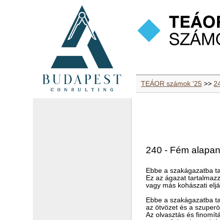
TEÁOR számok '25
>>
2
240 - Fém alapa
Ebbe a szakágazatba ta
Ez az ágazat tartalmazz
vagy más kohászati eljá
Ebbe a szakágazatba ta
az ötvözet és a szuper
Az olvasztás és finomít