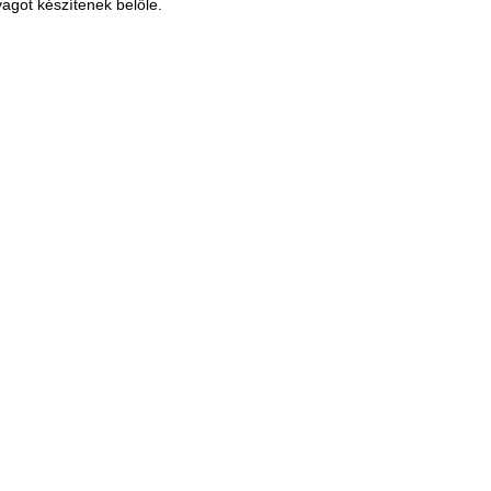
yagot készítenek belőle.