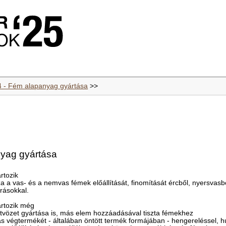
4 - Fém alapanyag gyártása
>>
nyag gyártása
rtozik
a a vas- és a nemvas fémek előállítását, finomítását ércből, nyersvasb
rásokkal.
rtozik még
ötvözet gyártása is, más elem hozzáadásával tiszta fémekhez
ás végtermékét - általában öntött termék formájában - hengereléssel, hú