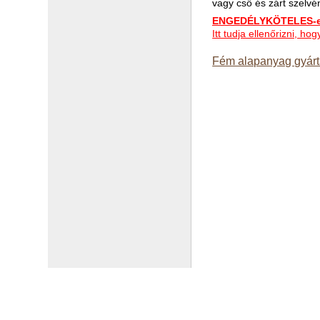
vagy cső és zárt szelvé
ENGEDÉLYKÖTELES-e 
Itt tudja ellenőrizni, 
Fém alapanyag gyárt