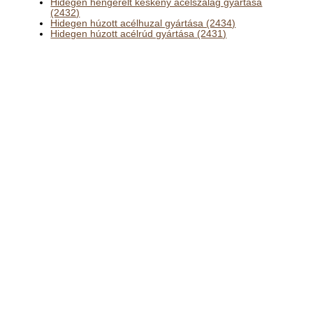
Hidegen hengerelt keskeny acélszalag gyártása
(2432)
Hidegen húzott acélhuzal gyártása (2434)
Hidegen húzott acélrúd gyártása (2431)