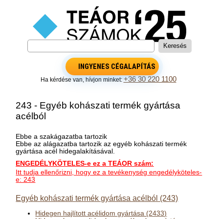
INGYENES CÉGALAPÍTÁS
+36 30 220 1100
Ha kérdése van, hívjon minket:
243 - Egyéb kohászati termék gyártása
acélból
Ebbe a szakágazatba tartozik
Ebbe az alágazatba tartozik az egyéb kohászati termék
gyártása acél hidegalakításával.
ENGEDÉLYKÖTELES-e ez a TEÁOR szám:
Itt tudja ellenőrizni, hogy ez a tevékenység engedélyköteles-
e: 243
Egyéb kohászati termék gyártása acélból (243)
Hidegen hajlított acélidom gyártása (2433)