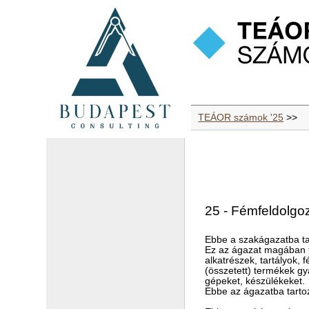
TEÁOR számok '25
>>
25 - Fémfeldolgo
Ebbe a szakágazatba ta
Ez az ágazat magában fo
alkatrészek, tartályok
(összetett) termékek gy
gépeket, készülékeket.
Ebbe az ágazatba tarto