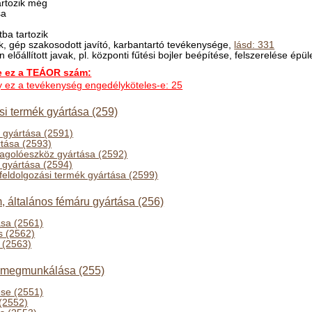
rtozik még
sa
ba tartozik
k, gép szakosodott javító, karbantartó tevékenysége,
lásd: 331
előállított javak, pl. központi fűtési bojler beépítése, felszerelése épü
ez a TEÁOR szám:
ogy ez a tevékenység engedélyköteles-e: 25
i termék gyártása (259)
z gyártása (2591)
tása (2593)
golóeszköz gyártása (2592)
 gyártása (2594)
feldolgozási termék gyártása (2599)
 általános fémáru gyártása (256)
sa (2561)
s (2562)
 (2563)
, megmunkálása (255)
ése (2551)
(2552)