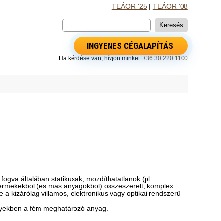
TEÁOR '25
|
TEÁOR '08
INGYENES CÉGALAPÍTÁS
Ha kérdése van, hívjon minket:
+36 30 220 1100
fogva általában statikusak, mozdíthatatlanok (pl.
termékekből (és más anyagokból) összeszerelt, komplex
a kizárólag villamos, elektronikus vagy optikai rendszerű
elyekben a fém meghatározó anyag.