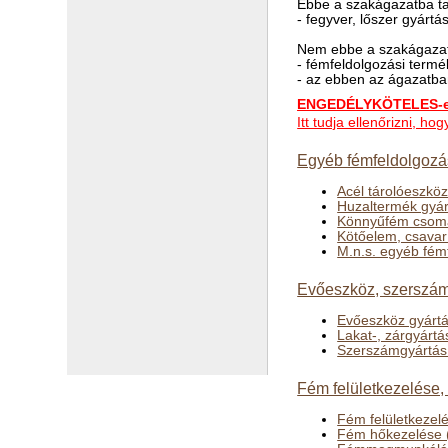
Ebbe a szakágazatba ta
- fegyver, lőszer gyártá
Nem ebbe a szakágazat
- fémfeldolgozási termé
- az ebben az ágazatban 
ENGEDÉLYKÖTELES-e 
Itt tudja ellenőrizni, h
Egyéb fémfeldolgozás
Acél tárolóeszkö
Huzaltermék gyár
Könnyűfém csoma
Kötőelem, csavar
M.n.s. egyéb fém
Evőeszköz, szerszám,
Evőeszköz gyártá
Lakat-, zárgyártá
Szerszámgyártás
Fém felületkezelése
Fém felületkezel
Fém hőkezelése 