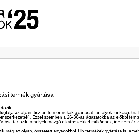
zási termék gyártása
rtozik
glalja az olyan, tisztán fémtermékek gyártását, amelyek funkciójuknál 
, fémszerkezetek). Ezzel szemben a 26-30-as ágazatokba az előbbi fém
ártása tartozik, amelyek mozgó alkatrészekkel működnek, ide nem értve 
zik még az olyan, összetett anyagokból álló termékek gyártása is, am