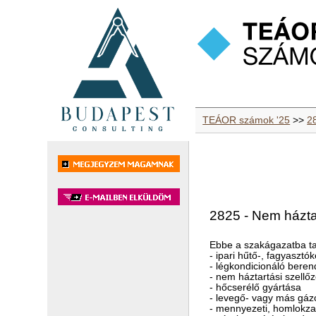
TEÁOR számok '25
>>
2
2825 - Nem házta
Ebbe a szakágazatba ta
- ipari hűtő-, fagyaszt
- légkondicionáló bere
- nem háztartási szellő
- hőcserélő gyártása
- levegő- vagy más gáz
- mennyezeti, homlokzati