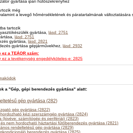
zátor gyártása ipari hűtőszekrényhez
rtozik még
 valamint a levegő hőmérsékletének és páratartalmának változtatására sz
ba tartozik
agyasztókészülék gyártása,
lásd: 2751
gyártása,
lásd: 2751
dezés gyártása,
lásd: 2821
ndezés gyártása gépjárművekhez,
lásd: 2932
ez a TEÁOR szám:
hogy ez a tevékenység engedélyköteles-e: 2825
kmakódok
 a "Gép, gépi berendezés gyártása" alatt:
eltetésű gép gyártása (282)
zgató gép gyártása (2822)
hordozható kézi szerszámgép gyártása (2824)
 (kivéve: számítógép és perifériái) (2823)
és nem hordozható háztartási fűtőberendezés gyártása (2821)
alános rendeltetésű gép gyártása (2829)
égkondicionáló berendezés gyártása (2825)