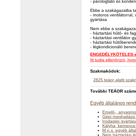
- párologtató és konden
Ebbe a szakágazatba ta
- motoros ventilátorral,
gyártása
Nem ebbe a szakágazat
- háztartási hűtő- és f
- háztartási ventilátor 
- háztartási hűtőberen
- légkondicionáló bere
ENGEDÉLYKÖTELES-e 
Itt tudja ellenőrizni, 
Szakmakódok:
2825 teáor alatti sza
További TEÁOR számok
Egyéb általános rend
Emelő-, anyagmo
Gépi meghajtású 
Irodagép gyártása
Kályha, kemence 
M.n.s. egyéb ált
Nem háztartási l