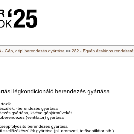
8 - Gép, gépi berendezés gyártása
>>
282 - Egyéb általános rendeltet
rtási légkondicionáló berendezés gyártása
rtozik
ókészülék, -berendezés gyártása
ndezés gyártása, kivéve gépjárművekét
zőberendezés (ventilátor) gyártása
cseppfolyósító berendezés gyártása
 szellőzőkészülék gyártása (pl. oromzati, tetőventilátor stb.)