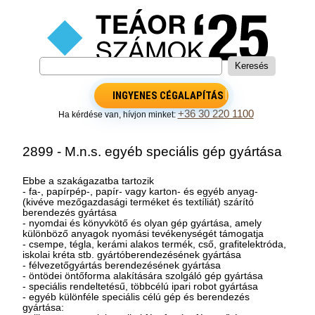
INGYENES CÉGALAPÍTÁS
+36 30 220 1100
Ha kérdése van, hívjon minket:
2899 - M.n.s. egyéb speciális gép gyártása
Ebbe a szakágazatba tartozik
- fa-, papírpép-, papír- vagy karton- és egyéb anyag-
(kivéve mezőgazdasági terméket és textíliát) szárító
berendezés gyártása
- nyomdai és könyvkötő és olyan gép gyártása, amely
különböző anyagok nyomási tevékenységét támogatja
- csempe, tégla, kerámi alakos termék, cső, grafitelektróda,
iskolai kréta stb. gyártóberendezésének gyártása
- félvezetőgyártás berendezésének gyártása
- öntödei öntőforma alakítására szolgáló gép gyártása
- speciális rendeltetésű, többcélú ipari robot gyártása
- egyéb különféle speciális célú gép és berendezés
gyártása: