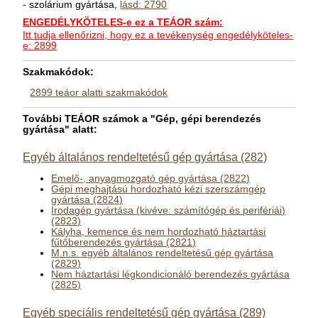
- szolárium gyártása,
lásd: 2790
ENGEDÉLYKÖTELES-e ez a TEÁOR szám:
Itt tudja ellenőrizni, hogy ez a tevékenység engedélyköteles-
e: 2899
Szakmakódok:
2899 teáor alatti szakmakódok
További TEÁOR számok a "Gép, gépi berendezés
gyártása" alatt:
Egyéb általános rendeltetésű gép gyártása (282)
Emelő-, anyagmozgató gép gyártása (2822)
Gépi meghajtású hordozható kézi szerszámgép
gyártása (2824)
Irodagép gyártása (kivéve: számítógép és perifériái)
(2823)
Kályha, kemence és nem hordozható háztartási
fűtőberendezés gyártása (2821)
M.n.s. egyéb általános rendeltetésű gép gyártása
(2829)
Nem háztartási légkondicionáló berendezés gyártása
(2825)
Egyéb speciális rendeltetésű gép gyártása (289)