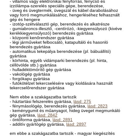
- villamos vagy elektronikai fényforrás, fénycső és
izzólámpa-szerelés speciális gépe, berendezése,
- üveg és üvegtermék, üvegszál és kábel darabolásához
vagy forró megmunkálásához, hengerléséhez felhasznált
gép és hengere
- izotóp-szétválasztó gép, berendezés és alkatrésze
- gumiabroncs-illesztő, -centírózó, -kiegyensúlyozó (kivéve
kerékkiegyensúlyozó) berendezés gyártása
- központi kenőrendszer gyártása
- légi járműveket felbocsátó, katapultáló és hasonló
berendezés gyártása
- automatikus tekepálya berendezése (pl. bábuállító)
gyártása
- körhinta, egyéb vidámparki berendezés (pl. hinta,
céllövölde stb.) gyártása
- hulladéktömörítő gép gyártása
- vakológép gyártása
- forgókapu gyártása
- futókötélzet tekercselésére vagy kioldására használt
tekercselőrendszer gyártása
Nem ebbe a szakágazatba tartozik
- háztartási felszerelés gyártása,
lásd: 275
- fénymásológép, berendezés gyártása,
lásd: 2823
- keménygumit és műanyagot, hideg üveget megmunkáló
gép gyártása,
lásd: 2842
- öntőforma gyártása,
lásd: 2891
- additív gyártógép gyártása,
lásd: 2897
em ebbe a szakágazatba tartozik - magyar kiegészítés