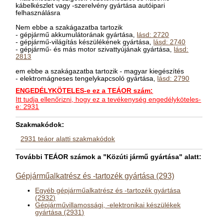
kábelkészlet vagy -szerelvény gyártása autóipari
felhasználásra
Nem ebbe a szakágazatba tartozik
- gépjármű akkumulátorának gyártása,
lásd: 2720
- gépjármű-világítás készülékének gyártása,
lásd: 2740
- gépjármű- és más motor szivattyújának gyártása,
lásd:
2813
em ebbe a szakágazatba tartozik - magyar kiegészítés
- elektromágneses tengelykapcsoló gyártása,
lásd: 2790
ENGEDÉLYKÖTELES-e ez a TEÁOR szám:
Itt tudja ellenőrizni, hogy ez a tevékenység engedélyköteles-
e: 2931
Szakmakódok:
2931 teáor alatti szakmakódok
További TEÁOR számok a "Közúti jármű gyártása" alatt:
Gépjárműalkatrész és -tartozék gyártása (293)
Egyéb gépjárműalkatrész és -tartozék gyártása
(2932)
Gépjárművillamossági, -elektronikai készülékek
gyártása (2931)