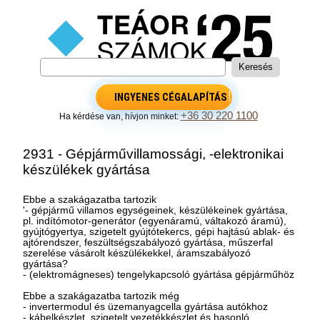
INGYENES CÉGALAPÍTÁS
+36 30 220 1100
Ha kérdése van, hívjon minket:
2931 - Gépjárművillamossági, -elektronikai
készülékek gyártása
Ebbe a szakágazatba tartozik
'- gépjármű villamos egységeinek, készülékeinek gyártása,
pl. indítómotor-generátor (egyenáramú, váltakozó áramú),
gyújtógyertya, szigetelt gyújtótekercs, gépi hajtású ablak- és
ajtórendszer, feszültségszabályozó gyártása, műszerfal
szerelése vásárolt készülékekkel, áramszabályozó
gyártása?
- (elektromágneses) tengelykapcsoló gyártása gépjárműhöz
Ebbe a szakágazatba tartozik még
- invertermodul és üzemanyagcella gyártása autókhoz
- kábelkészlet, szigetelt vezetékkészlet és hasonló