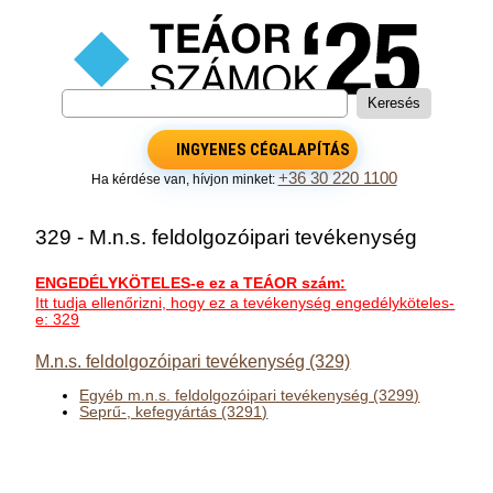
INGYENES CÉGALAPÍTÁS
+36 30 220 1100
Ha kérdése van, hívjon minket:
329 - M.n.s. feldolgozóipari tevékenység
ENGEDÉLYKÖTELES-e ez a TEÁOR szám:
Itt tudja ellenőrizni, hogy ez a tevékenység engedélyköteles-
e: 329
M.n.s. feldolgozóipari tevékenység (329)
Egyéb m.n.s. feldolgozóipari tevékenység (3299)
Seprű-, kefegyártás (3291)