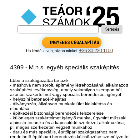
INGYENES CÉGALAPÍTÁS
+36 30 220 1100
Ha kérdése van, hívjon minket:
4399 - M.n.s. egyéb speciális szaképítés
Ebbe a szakágazatba tartozik
- máshová nem sorolt, építmény létrehozásánál alkalmazott
szaképítési tevékenység, amely valamilyen szempontból
azonos szakértelmet vagy speciális berendezést igényel:
- helyszíni betonacél-hajlítás
- állványozás, állványon munkafelület kialakítása és
elbontása
- építkezési biztonsági berendezés felszerelése
- különleges szakértelmet igénylő munka, úgymint műszaki
alpinista technika és a kapcsolódó szerkezet alkalmazása,
pl. magas szerkezeten végzett munkához
- daru és más speciális, építőipari szakágazathoz nem
rendelhető építőipari berendezés kölcsönzése személyzettel