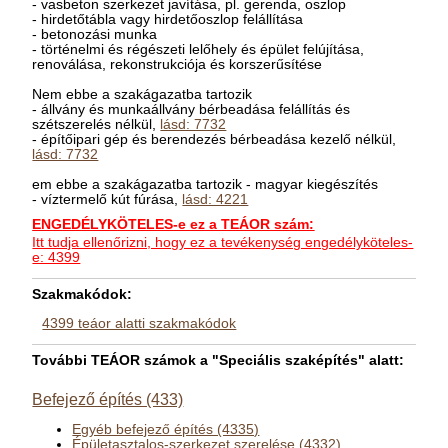
- vasbeton szerkezet javítása, pl. gerenda, oszlop
- hirdetőtábla vagy hirdetőoszlop felállítása
- betonozási munka
- történelmi és régészeti lelőhely és épület felújítása,
renoválása, rekonstrukciója és korszerűsítése
Nem ebbe a szakágazatba tartozik
- állvány és munkaállvány bérbeadása felállítás és
szétszerelés nélkül,
lásd: 7732
- építőipari gép és berendezés bérbeadása kezelő nélkül,
lásd: 7732
em ebbe a szakágazatba tartozik - magyar kiegészítés
- víztermelő kút fúrása,
lásd: 4221
ENGEDÉLYKÖTELES-e ez a TEÁOR szám:
Itt tudja ellenőrizni, hogy ez a tevékenység engedélyköteles-
e: 4399
Szakmakódok:
4399 teáor alatti szakmakódok
További TEÁOR számok a "Speciális szaképítés" alatt:
Befejező építés (433)
Egyéb befejező építés (4335)
Épületasztalos-szerkezet szerelése (4332)