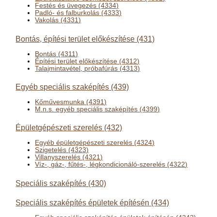
Festés és üvegezés (4334)
Padló- és falburkolás (4333)
Vakolás (4331)
Bontás, építési terület előkészítése (431)
Bontás (4311)
Építési terület előkészítése (4312)
Talajmintavétel, próbafúrás (4313)
Egyéb speciális szaképítés (439)
Kőművesmunka (4391)
M.n.s. egyéb speciális szaképítés (4399)
Épületgépészeti szerelés (432)
Egyéb épületgépészeti szerelés (4324)
Szigetelés (4323)
Villanyszerelés (4321)
Víz-, gáz-, fűtés-, légkondicionáló-szerelés (4322)
Speciális szaképítés (430)
Speciális szaképítés épületek építésén (434)