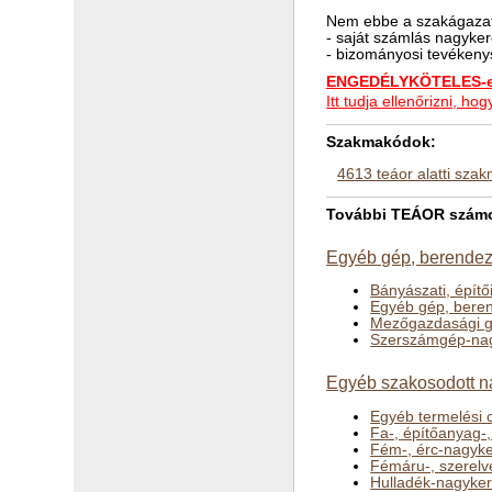
Nem ebbe a szakágazat
- saját számlás nagyk
- bizományosi tevékenys
ENGEDÉLYKÖTELES-e 
Itt tudja ellenőrizni, 
Szakmakódok:
4613 teáor alatti sza
További TEÁOR számo
Egyéb gép, berendez
Bányászati, épít
Egyéb gép, bere
Mezőgazdasági g
Szerszámgép-nag
Egyéb szakosodott n
Egyéb termelési 
Fa-, építőanyag-
Fém-, érc-nagyk
Fémáru-, szerelv
Hulladék-nagyke