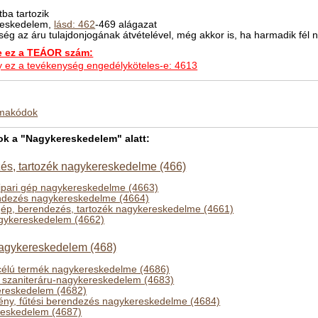
ba tartozik
ereskedelem,
lásd: 462
-469 alágazat
ég az áru tulajdonjogának átvételével, még akkor is, ha harmadik fél 
ez a TEÁOR szám:
hogy ez a tevékenység engedélyköteles-e: 4613
kmakódok
k a "Nagykereskedelem" alatt:
és, tartozék nagykereskedelme (466)
őipari gép nagykereskedelme (4663)
ndezés nagykereskedelme (4664)
ép, berendezés, tartozék nagykereskedelme (4661)
ykereskedelem (4662)
agykereskedelem (468)
célú termék nagykereskedelme (4686)
, szaniteráru-nagykereskedelem (4683)
ereskedelem (4682)
ény, fűtési berendezés nagykereskedelme (4684)
reskedelem (4687)