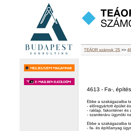
TEÁOR számok '25
>>
4
4613 - Fa-, épít
Ebbe a szakágazatba ta
- előregyártott épület 
- raklap, fakonténer és
- szaniteráru ügynöki 
Ebbe a szakágazatba ta
- fa- és építőanyag üg