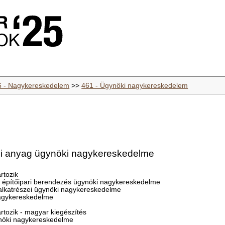
6 - Nagykereskedelem
>>
461 - Ügynöki nagykereskedelem
ési anyag ügynöki nagykereskedelme
rtozik
és építőipari berendezés ügynöki nagykereskedelme
 alkatrészei ügynöki nagykereskedelme
nagykereskedelme
rtozik - magyar kiegészítés
ynöki nagykereskedelme