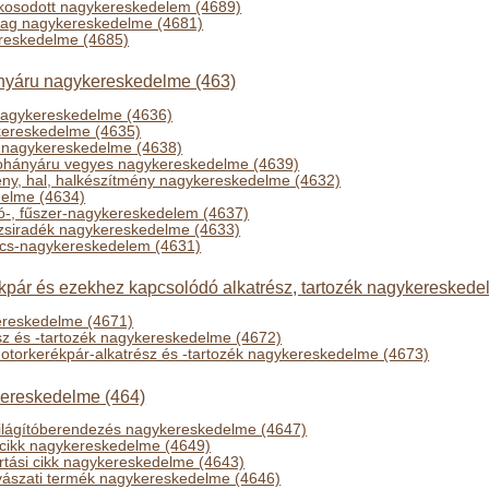
kosodott nagykereskedelem (4689)
yag nagykereskedelme (4681)
ereskedelme (4685)
hányáru nagykereskedelme (463)
nagykereskedelme (4636)
ereskedelme (4635)
r nagykereskedelme (4638)
, dohányáru vegyes nagykereskedelme (4639)
ny, hal, halkészítmény nagykereskedelme (4632)
delme (4634)
aó-, fűszer-nagykereskedelem (4637)
, zsiradék nagykereskedelme (4633)
lcs-nagykereskedelem (4631)
pár és ezekhez kapcsolódó alkatrész, tartozék nagykereskede
reskedelme (4671)
z és -tartozék nagykereskedelme (4672)
otorkerékpár-alkatrész és -tartozék nagykereskedelme (4673)
kereskedelme (464)
világítóberendezés nagykereskedelme (4647)
 cikk nagykereskedelme (4649)
rtási cikk nagykereskedelme (4643)
yászati termék nagykereskedelme (4646)