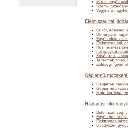
M.n.s. egyéb sza
Üzem-, tüzelőan
Vegyi áru nagyk
Élelmiszer, ital, do
Cukor, édesség 
Dohányáru nagyk
Egyéb élelmisze
Élelmiszer, ital
Hús, húskészítmé
Ital nagykereske
Kávé-, tea-, kak
Tejtermék, tojás
Zöldség-, gyümö
Gépjármű, motorkerék
Gépjármű nagyke
Gépjárműalkatrés
Motorkerékpár, m
Háztartási cikk nagy
Bútor, szőnyeg, 
Egyéb háztartási
Elektromos házta
Gyógyszer, gyóg