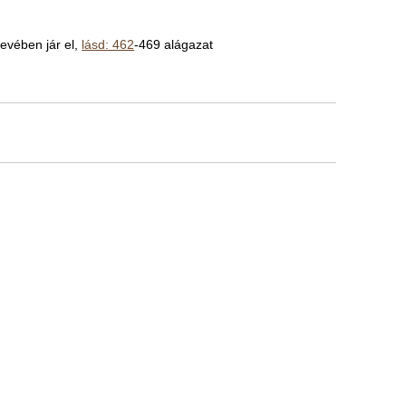
nevében jár el,
lásd: 462
-469 alágazat