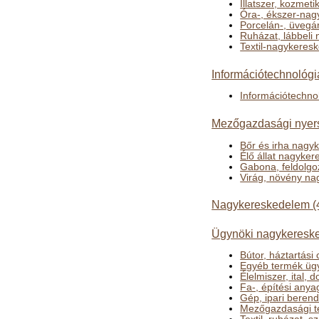
Illatszer, kozmet
Óra-, ékszer-na
Porcelán-, üvegá
Ruházat, lábbeli
Textil-nagykeres
Információtechnológi
Információtechno
Mezőgazdasági nyers
Bőr és irha nagy
Élő állat nagyke
Gabona, feldolgo
Virág, növény n
Nagykereskedelem (
Ügynöki nagykeresk
Bútor, háztartás
Egyéb termék üg
Élelmiszer, ital
Fa-, építési any
Gép, ipari beren
Mezőgazdasági t