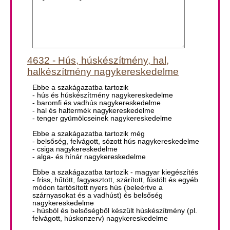
4632 - Hús, húskészítmény, hal,
halkészítmény nagykereskedelme
Ebbe a szakágazatba tartozik
- hús és húskészítmény nagykereskedelme
- baromfi és vadhús nagykereskedelme
- hal és haltermék nagykereskedelme
- tenger gyümölcseinek nagykereskedelme
Ebbe a szakágazatba tartozik még
- belsőség, felvágott, sózott hús nagykereskedelme
- csiga nagykereskedelme
- alga- és hínár nagykereskedelme
Ebbe a szakágazatba tartozik - magyar kiegészítés
- friss, hűtött, fagyasztott, szárított, füstölt és egyéb
módon tartósított nyers hús (beleértve a
szárnyasokat és a vadhúst) és belsőség
nagykereskedelme
- húsból és belsőségből készült húskészítmény (pl.
felvágott, húskonzerv) nagykereskedelme