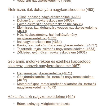
Vegyi áru nagykereskedelme (4685)
Élelmiszer, ital, dohányáru nagykereskedelme (463)
Cukor, édesség nagykereskedelme (4636)
Dohányáru nagykereskedelme (4635)
Egyéb élelmiszer nagykereskedelme (4638)
Élelmiszer, ital, dohányáru vegyes nagykereskedelme
(4639)
Hús, húskészítmény, hal, halkészítmény
nagykereskedelme (4632)
Ital nagykereskedelme (4634)
Kávé-, tea-, kakaó-, fűszer-nagykereskedelem (4637)
Tejtermék, tojás, zsiradék nagykereskedelme (4633)
Zöldség-, gyümölcs-nagykereskedelem (4631)
Gépjármű, motorkerékpár és ezekhez kapcsolódó
alkatrész, tartozék nagykereskedelme (467)
Gépjármű nagykereskedelme (4671)
Gépjárműalkatrész és -tartozék nagykereskedelme
(4672)
Motorkerékpár, motorkerékpár-alkatrész és -tartozék
nagykereskedelme (4673)
Háztartási cikk nagykereskedelme (464)
Bútor, szőnyeg, világítóberendezés