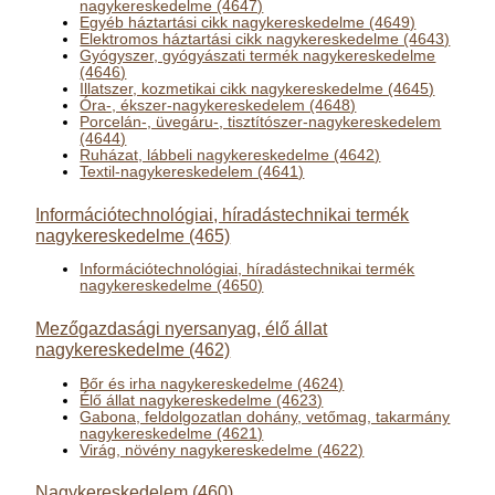
nagykereskedelme (4647)
Egyéb háztartási cikk nagykereskedelme (4649)
Elektromos háztartási cikk nagykereskedelme (4643)
Gyógyszer, gyógyászati termék nagykereskedelme
(4646)
Illatszer, kozmetikai cikk nagykereskedelme (4645)
Óra-, ékszer-nagykereskedelem (4648)
Porcelán-, üvegáru-, tisztítószer-nagykereskedelem
(4644)
Ruházat, lábbeli nagykereskedelme (4642)
Textil-nagykereskedelem (4641)
Információtechnológiai, híradástechnikai termék
nagykereskedelme (465)
Információtechnológiai, híradástechnikai termék
nagykereskedelme (4650)
Mezőgazdasági nyersanyag, élő állat
nagykereskedelme (462)
Bőr és irha nagykereskedelme (4624)
Élő állat nagykereskedelme (4623)
Gabona, feldolgozatlan dohány, vetőmag, takarmány
nagykereskedelme (4621)
Virág, növény nagykereskedelme (4622)
Nagykereskedelem (460)