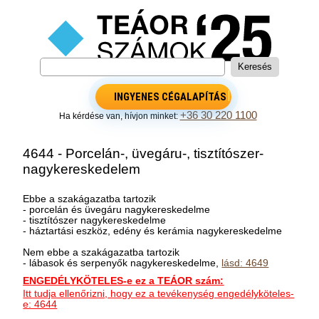
INGYENES CÉGALAPÍTÁS
+36 30 220 1100
Ha kérdése van, hívjon minket:
4644 - Porcelán-, üvegáru-, tisztítószer-
nagykereskedelem
Ebbe a szakágazatba tartozik
- porcelán és üvegáru nagykereskedelme
- tisztítószer nagykereskedelme
- háztartási eszköz, edény és kerámia nagykereskedelme
Nem ebbe a szakágazatba tartozik
- lábasok és serpenyők nagykereskedelme,
lásd: 4649
ENGEDÉLYKÖTELES-e ez a TEÁOR szám:
Itt tudja ellenőrizni, hogy ez a tevékenység engedélyköteles-
e: 4644