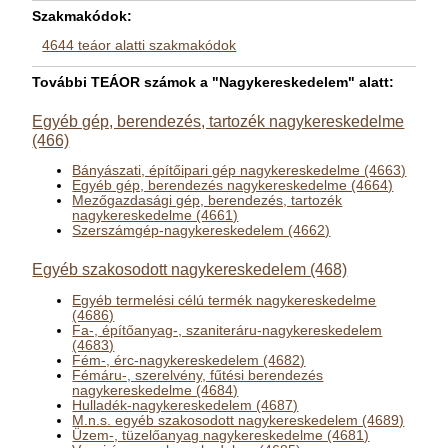
Szakmakódok:
4644 teáor alatti szakmakódok
További TEÁOR számok a "Nagykereskedelem" alatt:
Egyéb gép, berendezés, tartozék nagykereskedelme
(466)
Bányászati, építőipari gép nagykereskedelme (4663)
Egyéb gép, berendezés nagykereskedelme (4664)
Mezőgazdasági gép, berendezés, tartozék
nagykereskedelme (4661)
Szerszámgép-nagykereskedelem (4662)
Egyéb szakosodott nagykereskedelem (468)
Egyéb termelési célú termék nagykereskedelme
(4686)
Fa-, építőanyag-, szaniteráru-nagykereskedelem
(4683)
Fém-, érc-nagykereskedelem (4682)
Fémáru-, szerelvény, fűtési berendezés
nagykereskedelme (4684)
Hulladék-nagykereskedelem (4687)
M.n.s. egyéb szakosodott nagykereskedelem (4689)
Üzem-, tüzelőanyag nagykereskedelme (4681)