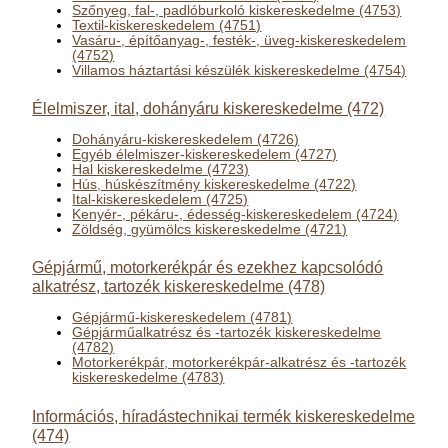
Szőnyeg, fal-, padlóburkoló kiskereskedelme (4753)
Textil-kiskereskedelem (4751)
Vasáru-, építőanyag-, festék-, üveg-kiskereskedelem
(4752)
Villamos háztartási készülék kiskereskedelme (4754)
Élelmiszer, ital, dohányáru kiskereskedelme (472)
Dohányáru-kiskereskedelem (4726)
Egyéb élelmiszer-kiskereskedelem (4727)
Hal kiskereskedelme (4723)
Hús, húskészítmény kiskereskedelme (4722)
Ital-kiskereskedelem (4725)
Kenyér-, pékáru-, édesség-kiskereskedelem (4724)
Zöldség, gyümölcs kiskereskedelme (4721)
Gépjármű, motorkerékpár és ezekhez kapcsolódó
alkatrész, tartozék kiskereskedelme (478)
Gépjármű-kiskereskedelem (4781)
Gépjárműalkatrész és -tartozék kiskereskedelme
(4782)
Motorkerékpár, motorkerékpár-alkatrész és -tartozék
kiskereskedelme (4783)
Információs, híradástechnikai termék kiskereskedelme
(474)