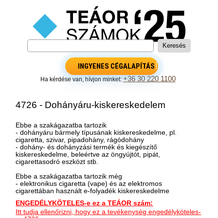
INGYENES CÉGALAPÍTÁS
+36 30 220 1100
Ha kérdése van, hívjon minket:
4726 - Dohányáru-kiskereskedelem
Ebbe a szakágazatba tartozik
- dohányáru bármely típusának kiskereskedelme, pl.
cigaretta, szivar, pipadohány, rágódohány
- dohány- és dohányzási termék és kiegészítő
kiskereskedelme, beleértve az öngyújtót, pipát,
cigarettasodró eszközt stb.
Ebbe a szakágazatba tartozik még
- elektronikus cigaretta (vape) és az elektromos
cigarettában használt e-folyadék kiskereskedelme
ENGEDÉLYKÖTELES-e ez a TEÁOR szám:
Itt tudja ellenőrizni, hogy ez a tevékenység engedélyköteles-