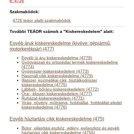
e: 4726
Szakmakódok:
4726 teáor alatti szakmakódok
További TEÁOR számok a "Kiskereskedelem" alatt:
Egyéb áruk kiskereskedelme (kivéve: gépjármű,
motorkerékpár) (477)
Egyéb új áru kiskereskedelme (4778)
Gyógyászati és ortopédiai termék kiskereskedelme
(4774)
Gyógyszer-kiskereskedelem (4773)
Használt cikk kiskereskedelme (4779)
Illatszer, kozmetikai cikk, tisztálkodószer
kiskereskedelme (4775)
Lábbeli-, bőráru-kiskereskedelem (4772)
Óra-, ékszer-kiskereskedelem (4777)
Ruházat-kiskereskedelem (4771)
Virág, növény, műtrágya, hobbiállat, hobbiállat-eledel
kiskereskedelme (4776)
Egyéb háztartási cikk kiskereskedelme (475)
Bútor, világítási eszköz, edény, evőeszköz és egyéb
háztartási cikk kiskereskedelme (4755)