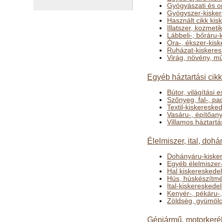
Gyógyászati és o
Gyógyszer-kiske
Használt cikk ki
Illatszer, kozmet
Lábbeli-, bőráru
Óra-, ékszer-kis
Ruházat-kiskere
Virág, növény, mű
Egyéb háztartási cik
Bútor, világítási
Szőnyeg, fal-, p
Textil-kiskereske
Vasáru-, építőan
Villamos háztart
Élelmiszer, ital, do
Dohányáru-kiske
Egyéb élelmiszer
Hal kiskereskede
Hús, húskészítm
Ital-kiskeresked
Kenyér-, pékáru-
Zöldség, gyümölc
Gépjármű, motorkerék