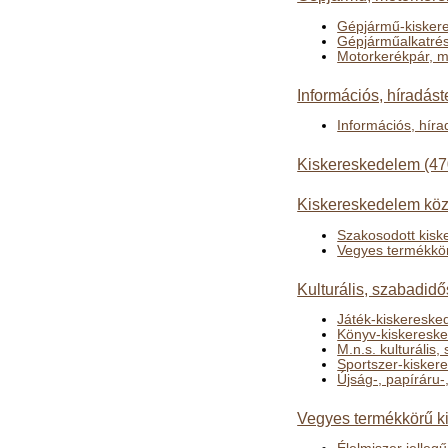
Gépjármű-kisker
Gépjárműalkatrés
Motorkerékpár, m
Információs, híradás
Információs, hír
Kiskereskedelem (47
Kiskereskedelem közv
Szakosodott kisk
Vegyes termékkör
Kulturális, szabadid
Játék-kiskereske
Könyv-kiskeresk
M.n.s. kulturális
Sportszer-kisker
Újság-, papíráru-
Vegyes termékkörű k