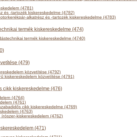
eskedelem (4781)
z és -tartozék kiskereskedelme (4782)
otorkerékpár-alkatrész és -tartozék kiskereskedelme (4783)
technikai termék kiskereskedelme (474)
adástechnikai termék kiskereskedelme (4740)
0)
etítése (479)
ereskedelem közvetítése (4792)
ű kiskereskedelem közvetítése (4791)
ős cikk kiskereskedelme (476)
delem (4764)
edelem (4761)
, szabadidős cikk kiskereskedelme (4769)
eskedelem (4763)
, írószer-kiskereskedelem (4762)
iskereskedelem (471)