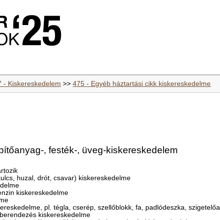
7 - Kiskereskedelem
>>
475 - Egyéb háztartási cikk kiskereskedelme
pítőanyag-, festék-, üveg-kiskereskedelem
rtozik
, kulcs, huzal, drót, csavar) kiskereskedelme
kedelme
kbenzin kiskereskedelme
lme
ereskedelme, pl. tégla, cserép, szellőblokk, fa, padlódeszka, szigetelő
tőberendezés kiskereskedelme