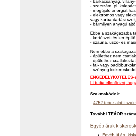
- barkácsanyag, villan
- szerszám, pl. kalapác
- megújuló energiát has
- elektromos vagy elektr
vagy karbantartási szolg
- bármilyen anyagú ajt
Ebbe a szakágazatba ta
- kertészeti és kertépí
- szauna, úszó- és mas
Nem ebbe a szakágazat
- épülethez nem csatlak
- épülethez csatlakozta
- fal- vagy padlóburkola
- szőnyeg kiskeresked
ENGEDÉLYKÖTELES-e 
Itt tudja ellenőrizni, 
Szakmakódok:
4752 teáor alatti sza
További TEÁOR számok
Egyéb áruk kiskeresk
Egyéb új áru kis