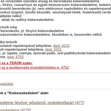
y- és vízvezeték-szerelési anyag és berendezés kiskereskedelme
s, fűrész, csavarhúzó és egyéb kéziszerszám kiskereskedelme, beleért
znosító berendezés (pl. nem elektromos napkollektor és napelempanel)
onikus tűzjelző, tűzoltó készülék, vészhelyzeti blokk, füstelvezető ren
áltatás nélkül
ó, ablak és redőny kiskereskedelme
rtozik még
tő berendezés, pl. fűnyíró kiskereskedelme
százsmedence kiskereskedelme, készletben is, beszerelés nélkül
ba tartozik
oztatott napelempanel telepítése,
lásd: 4222
tott napelempanel telepítése,
lásd: 4321
t, pl. tapéta, csempe, laminált padló, vinil padlóburkolat kiskereskedel
elme,
lásd: 4753
ez a TEÁOR szám:
hogy ez a tevékenység engedélyköteles-e: 4752
kmakódok
 a "Kiskereskedelem" alatt:
edelme (kivéve: gépjármű, motorkerékpár) (477)
kereskedelme (4778)