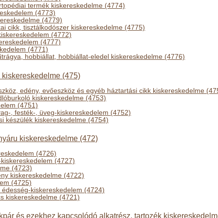
rtopédiai termék kiskereskedelme (4774)
reskedelem (4773)
skereskedelme (4779)
ikai cikk, tisztálkodószer kiskereskedelme (4775)
-kiskereskedelem (4772)
kereskedelem (4777)
skedelem (4771)
trágya, hobbiállat, hobbiállat-eledel kiskereskedelme (4776)
k kiskereskedelme (475)
 eszköz, edény, evőeszköz és egyéb háztartási cikk kiskereskedelme (47
adlóburkoló kiskereskedelme (4753)
delem (4751)
yag-, festék-, üveg-kiskereskedelem (4752)
ási készülék kiskereskedelme (4754)
hányáru kiskereskedelme (472)
reskedelem (4726)
-kiskereskedelem (4727)
lme (4723)
ény kiskereskedelme (4722)
elem (4725)
, édesség-kiskereskedelem (4724)
s kiskereskedelme (4721)
pár és ezekhez kapcsolódó alkatrész, tartozék kiskereskedelm