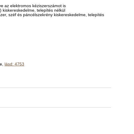
ve az elektromos kéziszerszámot is
 kiskereskedelme, telepítés nélkül
dszer, széf és páncélszekrény kiskereskedelme, telepítés
me,
lásd: 4753