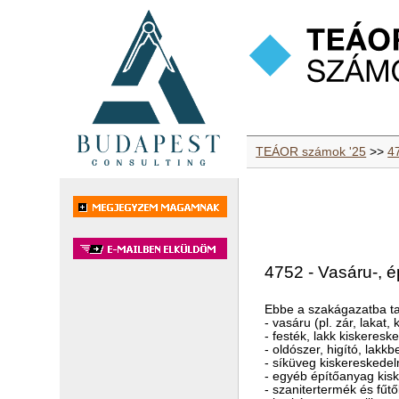
TEÁOR számok '25
>>
4
4752 - Vasáru-, é
Ebbe a szakágazatba ta
- vasáru (pl. zár, lakat
- festék, lakk kiskeres
- oldószer, higító, lak
- síküveg kiskereskede
- egyéb építőanyag kisk
- szanitertermék és fű