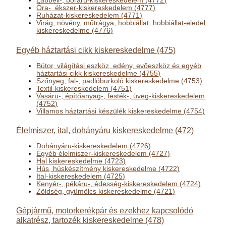
Lábbeli-, bőráru-kiskereskedelem (4772)
Óra-, ékszer-kiskereskedelem (4777)
Ruházat-kiskereskedelem (4771)
Virág, növény, műtrágya, hobbiállat, hobbiállat-eledel
kiskereskedelme (4776)
Egyéb háztartási cikk kiskereskedelme (475)
Bútor, világítási eszköz, edény, evőeszköz és egyéb
háztartási cikk kiskereskedelme (4755)
Szőnyeg, fal-, padlóburkoló kiskereskedelme (4753)
Textil-kiskereskedelem (4751)
Vasáru-, építőanyag-, festék-, üveg-kiskereskedelem
(4752)
Villamos háztartási készülék kiskereskedelme (4754)
Élelmiszer, ital, dohányáru kiskereskedelme (472)
Dohányáru-kiskereskedelem (4726)
Egyéb élelmiszer-kiskereskedelem (4727)
Hal kiskereskedelme (4723)
Hús, húskészítmény kiskereskedelme (4722)
Ital-kiskereskedelem (4725)
Kenyér-, pékáru-, édesség-kiskereskedelem (4724)
Zöldség, gyümölcs kiskereskedelme (4721)
Gépjármű, motorkerékpár és ezekhez kapcsolódó
alkatrész, tartozék kiskereskedelme (478)