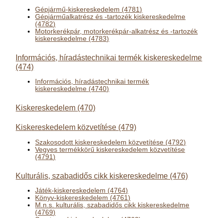
Gépjármű-kiskereskedelem (4781)
Gépjárműalkatrész és -tartozék kiskereskedelme
(4782)
Motorkerékpár, motorkerékpár-alkatrész és -tartozék
kiskereskedelme (4783)
Információs, híradástechnikai termék kiskereskedelme
(474)
Információs, híradástechnikai termék
kiskereskedelme (4740)
Kiskereskedelem (470)
Kiskereskedelem közvetítése (479)
Szakosodott kiskereskedelem közvetítése (4792)
Vegyes termékkörű kiskereskedelem közvetítése
(4791)
Kulturális, szabadidős cikk kiskereskedelme (476)
Játék-kiskereskedelem (4764)
Könyv-kiskereskedelem (4761)
M.n.s. kulturális, szabadidős cikk kiskereskedelme
(4769)