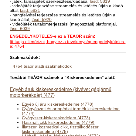
- játék, társasjáték szerkesztése/kiadása,
lásd: 5819
- videójáték terjesztése streamelés és letöltés útján a kiadó
által,
lásd: 5821
- hangfelvétel terjesztése streamelés és letöltés útján a
kiadó által,
lásd: 5920
- videójáték tartalomterjesztési (megosztási) platformjai,
lásd: 6039
ENGEDÉLYKÖTELES-e ez a TEÁOR szám:
Itt tudja ellenőrizni, hogy ez a tevékenység engedélyköteles-
e: 4764
Szakmakódok:
4764 teáor alatti szakmakódok
További TEÁOR számok a "Kiskereskedelem" alatt:
Egyéb áruk kiskereskedelme (kivéve: gépjármű,
motorkerékpár) (477)
Egyéb új áru kiskereskedelme (4778)
Gyógyászati és ortopédiai termék kiskereskedelme
(4774)
Gyógyszer-kiskereskedelem (4773)
Használt cikk kiskereskedelme (4779)
Illatszer, kozmetikai cikk, tisztálkodószer
kiskereskedelme (4775)