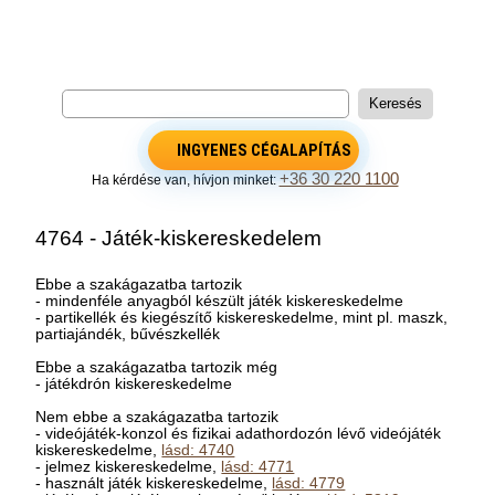
INGYENES CÉGALAPÍTÁS
+36 30 220 1100
Ha kérdése van, hívjon minket:
4764 - Játék-kiskereskedelem
Ebbe a szakágazatba tartozik
- mindenféle anyagból készült játék kiskereskedelme
- partikellék és kiegészítő kiskereskedelme, mint pl. maszk,
partiajándék, bűvészkellék
Ebbe a szakágazatba tartozik még
- játékdrón kiskereskedelme
Nem ebbe a szakágazatba tartozik
- videójáték-konzol és fizikai adathordozón lévő videójáték
kiskereskedelme,
lásd: 4740
- jelmez kiskereskedelme,
lásd: 4771
- használt játék kiskereskedelme,
lásd: 4779