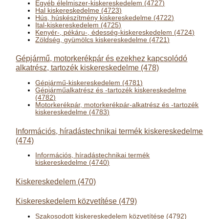
Egyéb élelmiszer-kiskereskedelem (4727)
Hal kiskereskedelme (4723)
Hús, húskészítmény kiskereskedelme (4722)
Ital-kiskereskedelem (4725)
Kenyér-, pékáru-, édesség-kiskereskedelem (4724)
Zöldség, gyümölcs kiskereskedelme (4721)
Gépjármű, motorkerékpár és ezekhez kapcsolódó
alkatrész, tartozék kiskereskedelme (478)
Gépjármű-kiskereskedelem (4781)
Gépjárműalkatrész és -tartozék kiskereskedelme
(4782)
Motorkerékpár, motorkerékpár-alkatrész és -tartozék
kiskereskedelme (4783)
Információs, híradástechnikai termék kiskereskedelme
(474)
Információs, híradástechnikai termék
kiskereskedelme (4740)
Kiskereskedelem (470)
Kiskereskedelem közvetítése (479)
Szakosodott kiskereskedelem közvetítése (4792)