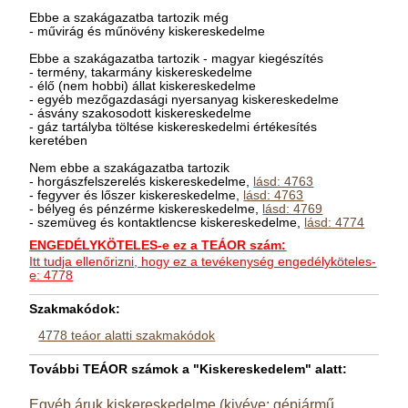
Ebbe a szakágazatba tartozik még
- művirág és műnövény kiskereskedelme
Ebbe a szakágazatba tartozik - magyar kiegészítés
- termény, takarmány kiskereskedelme
- élő (nem hobbi) állat kiskereskedelme
- egyéb mezőgazdasági nyersanyag kiskereskedelme
- ásvány szakosodott kiskereskedelme
- gáz tartályba töltése kiskereskedelmi értékesítés
keretében
Nem ebbe a szakágazatba tartozik
- horgászfelszerelés kiskereskedelme,
lásd: 4763
- fegyver és lőszer kiskereskedelme,
lásd: 4763
- bélyeg és pénzérme kiskereskedelme,
lásd: 4769
- szemüveg és kontaktlencse kiskereskedelme,
lásd: 4774
ENGEDÉLYKÖTELES-e ez a TEÁOR szám:
Itt tudja ellenőrizni, hogy ez a tevékenység engedélyköteles-
e: 4778
Szakmakódok:
4778 teáor alatti szakmakódok
További TEÁOR számok a "Kiskereskedelem" alatt:
Egyéb áruk kiskereskedelme (kivéve: gépjármű,