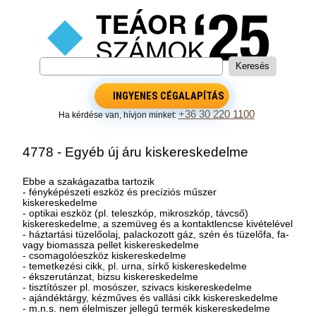
INGYENES CÉGALAPÍTÁS
+36 30 220 1100
Ha kérdése van, hívjon minket:
4778 - Egyéb új áru kiskereskedelme
Ebbe a szakágazatba tartozik
- fényképészeti eszköz és precíziós műszer
kiskereskedelme
- optikai eszköz (pl. teleszkóp, mikroszkóp, távcső)
kiskereskedelme, a szemüveg és a kontaktlencse kivételével
- háztartási tüzelőolaj, palackozott gáz, szén és tüzelőfa, fa-
vagy biomassza pellet kiskereskedelme
- csomagolóeszköz kiskereskedelme
- temetkezési cikk, pl. urna, sírkő kiskereskedelme
- ékszerutánzat, bizsu kiskereskedelme
- tisztítószer pl. mosószer, szivacs kiskereskedelme
- ajándéktárgy, kézműves és vallási cikk kiskereskedelme
- m.n.s. nem élelmiszer jellegű termék kiskereskedelme