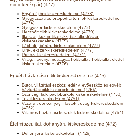
motorkerékpár) (477)
Egyéb új áru kiskereskedelme (4778)
Gyógyászati és ortopédiai termék kiskereskedelme
(4774)
Gyógyszer-kiskereskedelem (4773)
Használt cikk kiskereskedelme (4779)
Illatszer, kozmetikai cikk, tisztálkodószer
kiskereskedelme (4775)
Lábbeli-, bőráru-kiskereskedelem (4772)
Óra-, ékszer-kiskereskedelem (4777)
Ruházat-kiskereskedelem (4771)
Virág, növény, műtrágya, hobbiállat, hobbiállat-eledel
kiskereskedelme (4776)
Egyéb háztartási cikk kiskereskedelme (475)
Bútor, világítási eszköz, edény, evőeszköz és egyéb
háztartási cikk kiskereskedelme (4755)
Szőnyeg, fal-, padlóburkoló kiskereskedelme (4753)
Textil-kiskereskedelem (4751)
Vasáru-, építőanyag-, festék-, üveg-kiskereskedelem
(4752)
Villamos háztartási készülék kiskereskedelme (4754)
Élelmiszer, ital, dohányáru kiskereskedelme (472)
Dohányáru-kiskereskedelem (4726)