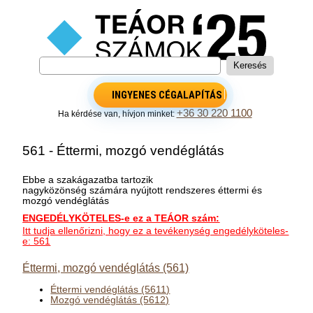
INGYENES CÉGALAPÍTÁS
+36 30 220 1100
Ha kérdése van, hívjon minket:
561 - Éttermi, mozgó vendéglátás
Ebbe a szakágazatba tartozik
nagyközönség számára nyújtott rendszeres éttermi és
mozgó vendéglátás
ENGEDÉLYKÖTELES-e ez a TEÁOR szám:
Itt tudja ellenőrizni, hogy ez a tevékenység engedélyköteles-
e: 561
Éttermi, mozgó vendéglátás (561)
Éttermi vendéglátás (5611)
Mozgó vendéglátás (5612)