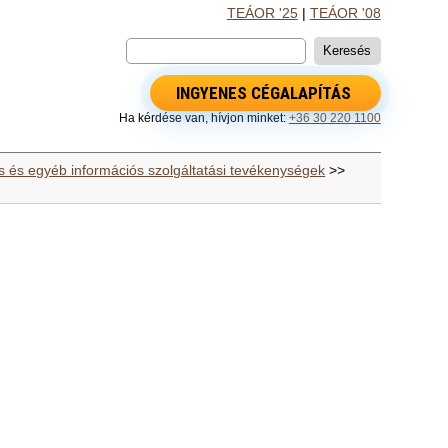
TEÁOR '25
|
TEÁOR '08
INGYENES CÉGALAPÍTÁS
Ha kérdése van, hívjon minket:
+36 30 220 1100
tás és egyéb információs szolgáltatási tevékenységek
>>
)