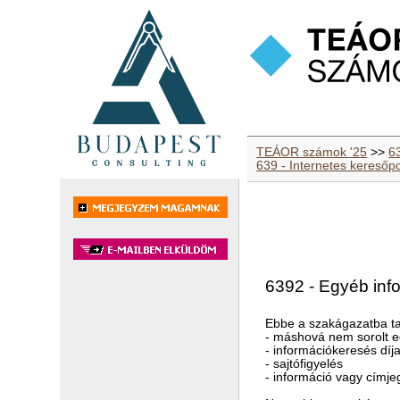
TEÁOR számok '25
>>
63
639 - Internetes keresőp
6392 - Egyéb info
Ebbe a szakágazatba ta
- máshová nem sorolt eg
- információkeresés díj
- sajtófigyelés
- információ vagy címje