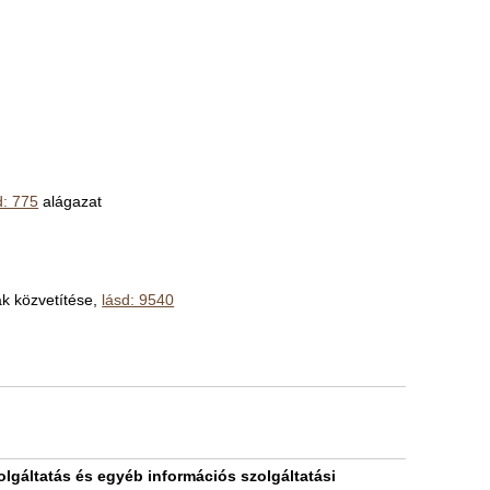
d: 775
alágazat
ak közvetítése,
lásd: 9540
lgáltatás és egyéb információs szolgáltatási