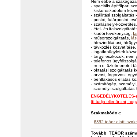
Nem ebbe a szakágazat
- speciális építőipari sz
- kiskereskedelem közv
- szállítási szolgáltatás
- postai, futárpostai t
- szálláshely-közvetítés
- étel- és italszolgáltat
- kiadói tevékenység,
lá
- műsorszolgáltatás,
lás
- hírszindikátusi, hírü
- távközlés közvetítése
- ingatlanügyletek közv
- tárgyi eszközök, nem 
- telefonos ügyfélszolgál
- m.n.s. üzletmenetet t
- oktatási szolgáltatás 
- orvosi, fogorvosi, eg
- bentlakásos ellátás k
- számítógép, személyi,
- személyi szolgáltatás
ENGEDÉLYKÖTELES-e 
Itt tudja ellenőrizni, 
Szakmakódok:
6392 teáor alatti sza
További TEÁOR számok 