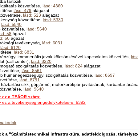
ba tartozik
olgáltatás közvetítése,
lásd: 4360
etítése
lásd: 479
alágazat
 közvetítése,
lásd: 523
alágazat
evékenység közvetítése,
lásd: 5330
,
lásd: 5540
ás közvetítése,
lásd: 5640
sd: 58
ágazat
d: 60
ágazat
gynökségi tevékenység,
lásd: 6031
,
lásd: 6120
etítése,
lásd: 6831
pénzügyi immateriális javak kölcsönzésével kapcsolatos közvetítés,
lás
at (call center),
lásd: 8220
ámogató szolgáltatás közvetítése,
lásd: 824
alágazat
közvetítése,
lásd: 8561
yéb humánegészségügyi szolgáltatás közvetítése,
lásd: 8697
özvetítése,
lásd: 8791
 háztartási cikk, gépjármű, motorkerékpár javításának, karbantartásán
 közvetítése,
lásd: 9640
ez a TEÁOR szám:
hogy ez a tevékenység engedélyköteles-e: 6392
kmakódok
a "Számítástechnikai infrastruktúra, adatfeldolgozás, tárhelyszo