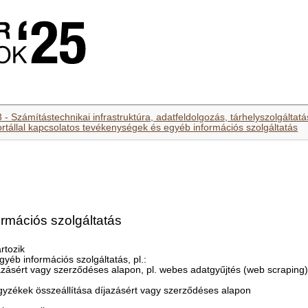
 - Számítástechnikai infrastruktúra, adatfeldolgozás, tárhelyszolgálta
ortállal kapcsolatos tevékenységek és egyéb információs szolgáltatás
rmációs szolgáltatás
rtozik
yéb információs szolgáltatás, pl.:
azásért vagy szerződéses alapon, pl. webes adatgyűjtés (web scraping
gyzékek összeállítása díjazásért vagy szerződéses alapon