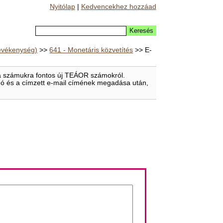
Nyitólap
|
Kedvencekhez hozzáad
 tevékenység)
>>
641 - Monetáris közvetítés
>> E-
t a számukra fontos új TEÁOR számokról.
eladó és a címzett e-mail címének megadása után,