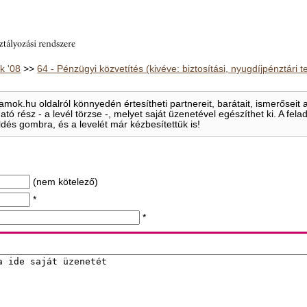
 '08
>>
64 - Pénzügyi közvetítés (kivéve: biztosítási, nyugdíjpénztári
mok.hu oldalról könnyedén értesítheti partnereit, barátait, ismerősei
ható rész - a levél törzse -, melyet saját üzenetével egészíthet ki. A f
ldés gombra, és a levelét már kézbesítettük is!
(nem kötelező)
*
*