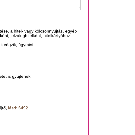
tése, a hitel- vagy kölcsönnyújtás, egyéb
ént, jelzáloghitelként, hitelkártyához
k végzik, úgymint:
tet is gyűjtenek
űjtő,
lásd: 6492