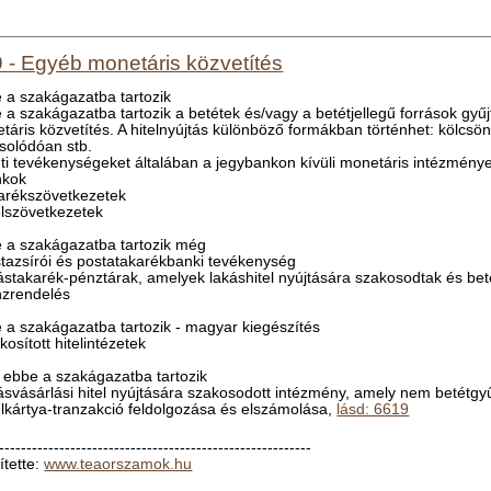
 - Egyéb monetáris közvetítés
 a szakágazatba tartozik
 a szakágazatba tartozik a betétek és/vagy a betétjellegű források gyűj
táris közvetítés. A hitelnyújtás különböző formákban történhet: kölcsönk
solódóan stb.
nti tevékenységeket általában a jegybankon kívüli monetáris intézménye
nkok
karékszövetkezetek
telszövetkezetek
 a szakágazatba tartozik még
stazsírói és postatakarékbanki tevékenység
kástakarék-pénztárak, amelyek lakáshitel nyújtására szakosodtak és beté
nzrendelés
 a szakágazatba tartozik - magyar kiegészítés
kosított hitelintézetek
ebbe a szakágazatba tartozik
kásvásárlási hitel nyújtására szakosodott intézmény, amely nem betétgy
telkártya-tranzakció feldolgozása és elszámolása,
lásd: 6619
---------------------------------------------------------
ítette:
www.teaorszamok.hu