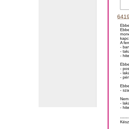
6419
Ebbe
Ebbe
mone
kapc
A fe
- ba
- ta
- hi
Ebbe
- po
- la
- pé
Ebbe
- sza
Nem 
- la
- hi
------
Kész