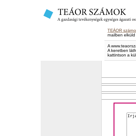
TEÁOR számok
mailben elküld
A www.teaorsza
A keretben lát
kattintson a kü
E-mailben elküld
Feladó e-mail címe
Címzett e-mail címe
Levél tárgya