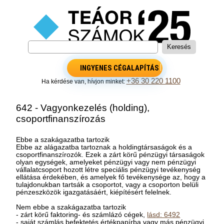
INGYENES CÉGALAPÍTÁS
+36 30 220 1100
Ha kérdése van, hívjon minket:
642 - Vagyonkezelés (holding),
csoportfinanszírozás
Ebbe a szakágazatba tartozik
Ebbe az alágazatba tartoznak a holdingtársaságok és a
csoportfinanszírozók. Ezek a zárt körű pénzügyi társaságok
olyan egységek, amelyeket pénzügyi vagy nem pénzügyi
vállalatcsoport hozott létre speciális pénzügyi tevékenység
ellátása érdekében, és amelyek fő tevékenysége az, hogy a
tulajdonukban tartsák a csoportot, vagy a csoporton belüli
pénzeszközök igazgatásáért, kiépítésért felelnek.
Nem ebbe a szakágazatba tartozik
- zárt körű faktoring- és számlázó cégek,
lásd: 6492
- saját számlás befektetés értékpapírba vagy más pénzügyi