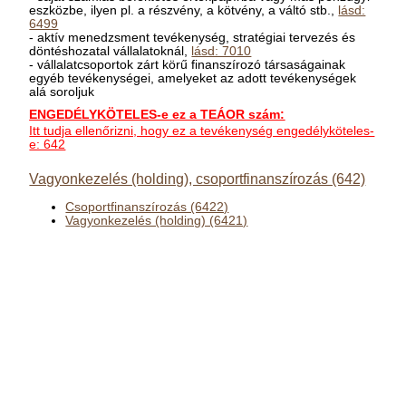
eszközbe, ilyen pl. a részvény, a kötvény, a váltó stb.,
lásd:
6499
- aktív menedzsment tevékenység, stratégiai tervezés és
döntéshozatal vállalatoknál,
lásd: 7010
- vállalatcsoportok zárt körű finanszírozó társaságainak
egyéb tevékenységei, amelyeket az adott tevékenységek
alá soroljuk
ENGEDÉLYKÖTELES-e ez a TEÁOR szám:
Itt tudja ellenőrizni, hogy ez a tevékenység engedélyköteles-
e: 642
Vagyonkezelés (holding), csoportfinanszírozás (642)
Csoportfinanszírozás (6422)
Vagyonkezelés (holding) (6421)