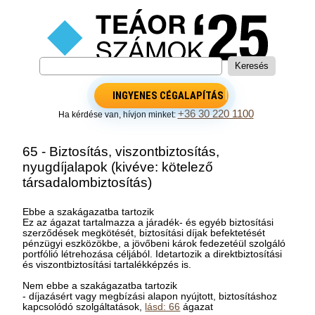
INGYENES CÉGALAPÍTÁS
+36 30 220 1100
Ha kérdése van, hívjon minket:
65 - Biztosítás, viszontbiztosítás,
nyugdíjalapok (kivéve: kötelező
társadalombiztosítás)
Ebbe a szakágazatba tartozik
Ez az ágazat tartalmazza a járadék- és egyéb biztosítási
szerződések megkötését, biztosítási díjak befektetését
pénzügyi eszközökbe, a jövőbeni károk fedezetéül szolgáló
portfólió létrehozása céljából. Idetartozik a direktbiztosítási
és viszontbiztosítási tartalékképzés is.
Nem ebbe a szakágazatba tartozik
- díjazásért vagy megbízási alapon nyújtott, biztosításhoz
kapcsolódó szolgáltatások,
lásd: 66
ágazat