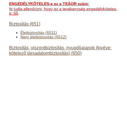
ENGEDÉLYKÖTELES-e ez a TEÁOR szám:
Itt tudja ellenőrizni, hogy ez a tevékenység engedélyköteles-
e: 65
Biztosítás (651)
Életbiztosítás (6511)
Nem életbiztosítás (6512)
Biztosítás, viszontbiztosítás, nyugdíjalapok (kivéve:
kötelező társadalombiztosítás) (650)