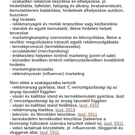
- szabadtéri reklámok készítése és elhelyezése, pl.
hirdetőtábla, falfelület, faliújság és állvány, kirakatrendezés,
bemutatóterem kialakítása, hirdetések elhelyezése autókon,
buszokon
- légi hirdetés
- reklámanyagok és minták terjesztése vagy kézbesítése
- standok és egyéb bemutatók, illetve hirdetési helyek
tervezése
- marketingkampány szervezése és lebonyolítása, illetve a
vevőkör megcélzására irányuló egyéb reklámszolgáltatás
- termékpromóció (termékbevezetés)
- arculatátvitel (merchandising)
- értékesítési helyeken történő marketing (point-of-sale)
- közvetlen levélben történő reklámozás/levélben továbbított
hirdetés
- marketingtanácsadás
- véleményvezér (influencer) marketing
Nem ebbe a szakágazatba tartozik
- reklámanyag gyártása, lásd: C nemzetgazdasági ág az
anyag típusától függően
- vásári és kiállítási stand és termékbemutató gyártása, lásd:
C nemzetgazdasági ág az anyag típusától függően
- vásári és kiállítási stand felállítása,
lásd: 4332
- reklámanyag kiadása,
lásd: 5819
- televízió- és filmreklám készítése,
lásd: 5911
- kereskedelmi termékvideó készítése (beleértve a
közösségi hálózatok számára készített videót is),
lásd: 5911
- videó tartalmak közzététele, pl. influencerek, bloggerek és
vloggerek által,
lásd: 5911