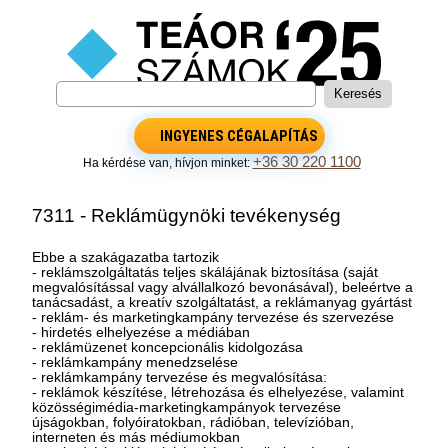
INGYENES CÉGALAPÍTÁS
+36 30 220 1100
Ha kérdése van, hívjon minket:
7311 - Reklámügynöki tevékenység
Ebbe a szakágazatba tartozik
- reklámszolgáltatás teljes skálájának biztosítása (saját
megvalósítással vagy alvállalkozó bevonásával), beleértve a
tanácsadást, a kreatív szolgáltatást, a reklámanyag gyártást
- reklám- és marketingkampány tervezése és szervezése
- hirdetés elhelyezése a médiában
- reklámüzenet koncepcionális kidolgozása
- reklámkampány menedzselése
- reklámkampány tervezése és megvalósítása:
- reklámok készítése, létrehozása és elhelyezése, valamint
közösségimédia-marketingkampányok tervezése
újságokban, folyóiratokban, rádióban, televízióban,
interneten és más médiumokban