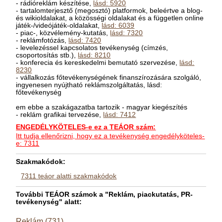
- rádióreklám készítése,
lásd: 5920
- tartalomterjesztő (megosztó) platformok, beleértve a blog-
és wikioldalakat, a közösségi oldalakat és a független online
játék-/videójáték-oldalakat,
lásd: 6039
- piac-, közvélemény-kutatás,
lásd: 7320
- reklámfotózás,
lásd: 7420
- levelezéssel kapcsolatos tevékenység (címzés,
csoportosítás stb.),
lásd: 8210
- konferecia és kereskedelmi bemutató szervezése,
lásd:
8230
- vállalkozás főtevékenységének finanszírozására szolgáló,
ingyenesen nyújtható reklámszolgáltatás, lásd:
főtevékenység
em ebbe a szakágazatba tartozik - magyar kiegészítés
- reklám grafikai tervezése,
lásd: 7412
ENGEDÉLYKÖTELES-e ez a TEÁOR szám:
Itt tudja ellenőrizni, hogy ez a tevékenység engedélyköteles-
e: 7311
Szakmakódok:
7311 teáor alatti szakmakódok
További TEÁOR számok a "Reklám, piackutatás, PR-
tevékenység" alatt:
Reklám (731)