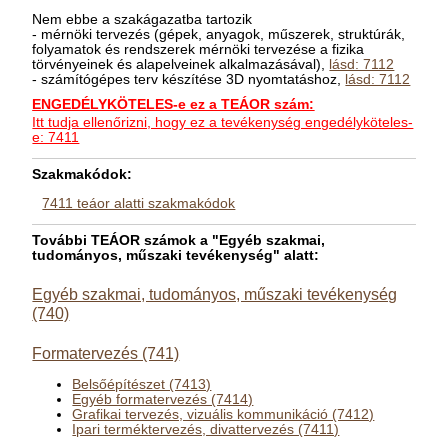
Nem ebbe a szakágazatba tartozik
- mérnöki tervezés (gépek, anyagok, műszerek, struktúrák,
folyamatok és rendszerek mérnöki tervezése a fizika
törvényeinek és alapelveinek alkalmazásával),
lásd: 7112
- számítógépes terv készítése 3D nyomtatáshoz,
lásd: 7112
ENGEDÉLYKÖTELES-e ez a TEÁOR szám:
Itt tudja ellenőrizni, hogy ez a tevékenység engedélyköteles-
e: 7411
Szakmakódok:
7411 teáor alatti szakmakódok
További TEÁOR számok a "Egyéb szakmai,
tudományos, műszaki tevékenység" alatt:
Egyéb szakmai, tudományos, műszaki tevékenység
(740)
Formatervezés (741)
Belsőépítészet (7413)
Egyéb formatervezés (7414)
Grafikai tervezés, vizuális kommunikáció (7412)
Ipari terméktervezés, divattervezés (7411)