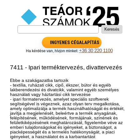
INGYENES CÉGALAPÍTÁS
+36 30 220 1100
Ha kérdése van, hívjon minket:
7411 - Ipari terméktervezés, divattervezés
Ebbe a szakágazatba tartozik
- textília, ruházati cikk, cipő, ékszer, bútor és egyéb
lakberendezési és divatcikk, valamint egyéb személyes
használati vagy háztartási cikk tervezése
- ipari formatervezés, amelyet speciális szoftverek
segítségével is végeznek, azaz olyan terv megalkotása,
amely optimalizálja a termék használhatóságát és értékét,
javítja a megjelenését, beleértve a termék anyagának,
felépítésének, működésének, formájának, színének és
felületkiképzésének meghatározását, figyelembe véve az
emberi tulajdonságokat és igényeket, a biztonságot, a
piacképességét és a termelés hatékonyságát, a piaci
igényeket, a használatot és a karbantartást