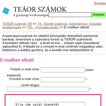
Nyitólap
TEÁOR számok '08
>>
74 - Egyéb szakmai, tudományos, műszaki
tevékenység
>>
741 - Formatervezés
>> E-mailben elküld
A www.teaorszamok.hu oldalról könnyedén értesítheti partnereit,
barátait, ismerőseit a számukra fontos új TEÁOR számokról.
A keretben látható rész - a levél törzse -, melyet saját üzenetével
egészíthet ki. A feladó és a címzett e-mail címének megadása után,
kattintson a küldés gombra, és a levelét már kézbesítettük is!
E-mailben elküld
Feladó e-mail címe
(nem
kötelező)
Címzett e-mail címe
*
Levél tárgya
*