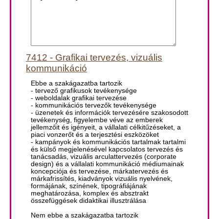
7412 - Grafikai tervezés, vizuális
kommunikáció
Ebbe a szakágazatba tartozik
- tervező grafikusok tevékenysége
- weboldalak grafikai tervezése
- kommunikációs tervezők tevékenysége
- üzenetek és információk tervezésére szakosodott
tevékenység, figyelembe véve az emberek
jellemzőit és igényeit, a vállalati célkitűzéseket, a
piaci vonzerőt és a terjesztési eszközöket
- kampányok és kommunikációs tartalmak tartalmi
és külső megjelenésével kapcsolatos tervezés és
tanácsadás, vizuális arculattervezés (corporate
design) és a vállalati kommunikáció médiumainak
koncepciója és tervezése, márkatervezés és
márkafrissítés, kiadványok vizuális nyelvének,
formájának, színének, tipográfiájának
meghatározása, komplex és absztrakt
összefüggések didaktikai illusztrálása
Nem ebbe a szakágazatba tartozik