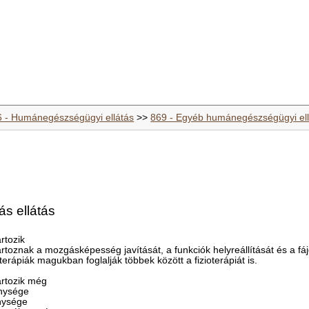
6 - Humánegészségügyi ellátás
>>
869 - Egyéb humánegészségügyi ell
ás ellátás
rtozik
toznak a mozgásképesség javítását, a funkciók helyreállítását és a fá
A terápiák magukban foglalják többek között a fizioterápiát is.
rtozik még
nysége
nysége