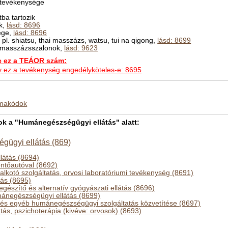
a tevékenysége
ba tartozik
ek,
lásd: 8696
ége,
lásd: 8696
, pl. shiatsu, thai masszázs, watsu, tui na qigong,
lásd: 8699
ú masszázsszalonok,
lásd: 9623
ez a TEÁOR szám:
hogy ez a tevékenység engedélyköteles-e: 8695
kmakódok
 a "Humánegészségügyi ellátás" alatt:
ügyi ellátás (869)
llátás (8694)
entőautóval (8692)
alkotó szolgáltatás, orvosi laboratóriumi tevékenység (8691)
tás (8695)
észítő és alternatív gyógyászati ellátás (8696)
ánegészségügyi ellátás (8699)
i és egyéb humánegészségügyi szolgáltatás közvetítése (8697)
átás, pszichoterápia (kivéve: orvosok) (8693)