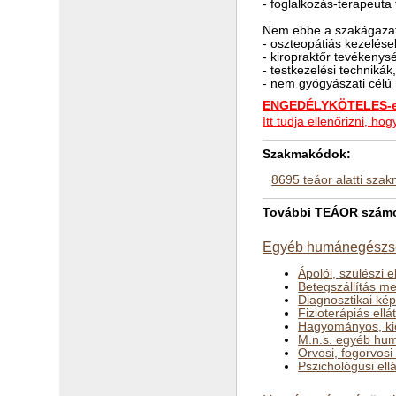
- foglalkozás-terapeut
Nem ebbe a szakágazat
- oszteopátiás kezelés
- kiropraktőr tevékenys
- testkezelési technikák
- nem gyógyászati cél
ENGEDÉLYKÖTELES-e 
Itt tudja ellenőrizni, 
Szakmakódok:
8695 teáor alatti sza
További TEÁOR számok
Egyéb humánegészség
Ápolói, szülészi e
Betegszállítás m
Diagnosztikai kép
Fizioterápiás ellá
Hagyományos, kieg
M.n.s. egyéb hum
Orvosi, fogorvos
Pszichológusi ell