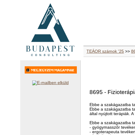
TEÁOR számok '25
>>
8
8695 - Fizioterápi
Ebbe a szakágazatba ta
Ebbe a szakágazatba tar
által nyújtott terápiák. 
Ebbe a szakágazatba ta
- gyógymasszőr tevéke
- ergoterapeuta tevéke