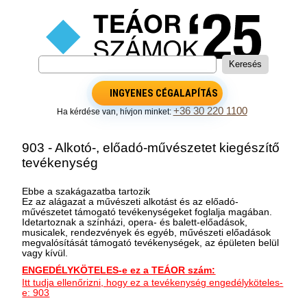
INGYENES CÉGALAPÍTÁS
+36 30 220 1100
Ha kérdése van, hívjon minket:
903 - Alkotó-, előadó-művészetet kiegészítő
tevékenység
Ebbe a szakágazatba tartozik
Ez az alágazat a művészeti alkotást és az előadó-
művészetet támogató tevékenységeket foglalja magában.
Idetartoznak a színházi, opera- és balett-előadások,
musicalek, rendezvények és egyéb, művészeti előadások
megvalósítását támogató tevékenységek, az épületen belül
vagy kívül.
ENGEDÉLYKÖTELES-e ez a TEÁOR szám:
Itt tudja ellenőrizni, hogy ez a tevékenység engedélyköteles-
e: 903