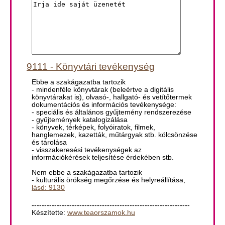
9111 - Könyvtári tevékenység
Ebbe a szakágazatba tartozik
- mindenféle könyvtárak (beleértve a digitális
könyvtárakat is), olvasó-, hallgató- és vetítőtermek
dokumentációs és információs tevékenysége:
- speciális és általános gyűjtemény rendszerezése
- gyűjtemények katalogizálása
- könyvek, térképek, folyóiratok, filmek,
hanglemezek, kazetták, műtárgyak stb. kölcsönzése
és tárolása
- visszakeresési tevékenységek az
információkérések teljesítése érdekében stb.
Nem ebbe a szakágazatba tartozik
- kulturális örökség megőrzése és helyreállítása,
lásd: 9130
---------------------------------------------------------------
Készítette:
www.teaorszamok.hu