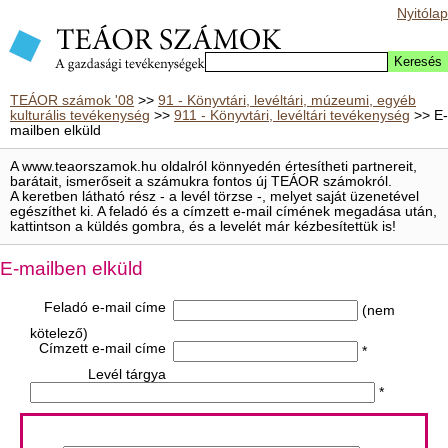
Nyitólap
TEÁOR számok '08
>>
91 - Könyvtári, levéltári, múzeumi, egyéb
kulturális tevékenység
>>
911 - Könyvtári, levéltári tevékenység
>> E-
mailben elküld
A www.teaorszamok.hu oldalról könnyedén értesítheti partnereit,
barátait, ismerőseit a számukra fontos új TEÁOR számokról.
A keretben látható rész - a levél törzse -, melyet saját üzenetével
egészíthet ki. A feladó és a címzett e-mail címének megadása után,
kattintson a küldés gombra, és a levelét már kézbesítettük is!
E-mailben elküld
Feladó e-mail címe
(nem
kötelező)
Címzett e-mail címe
*
Levél tárgya
*