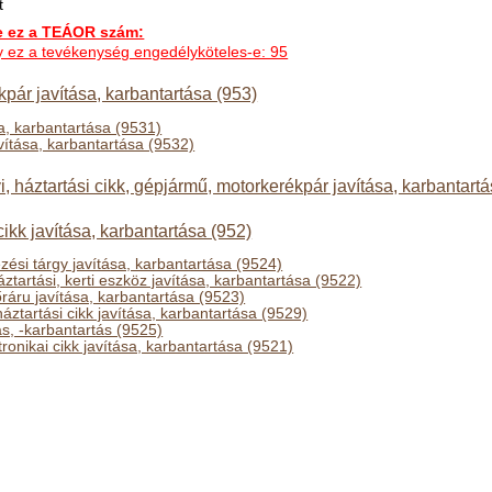
t
ez a TEÁOR szám:
ogy ez a tevékenység engedélyköteles-e: 95
pár javítása, karbantartása (953)
a, karbantartása (9531)
vítása, karbantartása (9532)
 háztartási cikk, gépjármű, motorkerékpár javítása, karbantartá
cikk javítása, karbantartása (952)
zési tárgy javítása, karbantartása (9524)
áztartási, kerti eszköz javítása, karbantartása (9522)
ráru javítása, karbantartása (9523)
háztartási cikk javítása, karbantartása (9529)
ás, -karbantartás (9525)
ronikai cikk javítása, karbantartása (9521)