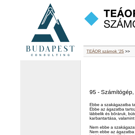
TEÁOR számok '25
>>
95 - Számítógép, 
Ebbe a szakágazatba ta
Ebbe az ágazatba tarto
lábbelik és bőráruk, bú
karbantartása, valamint
Nem ebbe a szakágazat
Nem ebbe az ágazatba ta