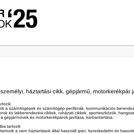
személyi, háztartási cikk, gépjármű, motorkerékpár j
rtozik
zik a számítógépek és számítógép-perifériák, kommunikációs berendezé
torok és lakberendezési cikkek, ruházati cikkek, sporteszközök, hangsz
 a gépjárművek és motorkerékpárok javítása, karbantartása.
ba tartozik
rtozik a nem háztartások által használt ipari, kereskedelmi és hason