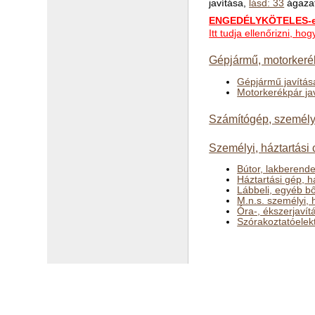
javítása,
lásd: 33
ágaza
ENGEDÉLYKÖTELES-e 
Itt tudja ellenőrizni, h
Gépjármű, motorkerék
Gépjármű javítás
Motorkerékpár ja
Számítógép, személyi,
Személyi, háztartási 
Bútor, lakberende
Háztartási gép, h
Lábbeli, egyéb bő
M.n.s. személyi, 
Óra-, ékszerjavít
Szórakoztatóelekt