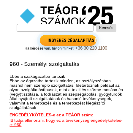
INGYENES CÉGALAPÍTÁS
+36 30 220 1100
Ha kérdése van, hívjon minket:
960 - Személyi szolgáltatás
Ebbe a szakágazatba tartozik
Ebbe az ágazatba tartozik minden, az osztályozásban
máshol nem szereplő szolgáltatás. Idetartoznak például az
olyan szolgáltatástípusok, mint a textil és szőrme mosása és
(vegy)tisztítása, a fodrászat és szépségápolás, gyógyfürdők
által nyújtott szolgáltatások és hasonló tevékenységek,
valamint a temetkezés és a temetkezést kiegészítő
szolgáltatások.
ENGEDÉLYKÖTELES-e ez a TEÁOR szám:
Itt tudja ellenőrizni, hogy ez a tevékenység engedélyköteles-
e: 960