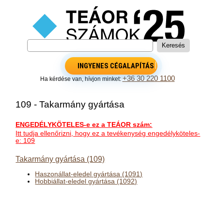
INGYENES CÉGALAPÍTÁS
+36 30 220 1100
Ha kérdése van, hívjon minket:
109 - Takarmány gyártása
ENGEDÉLYKÖTELES-e ez a TEÁOR szám:
Itt tudja ellenőrizni, hogy ez a tevékenység engedélyköteles-
e: 109
Takarmány gyártása (109)
Haszonállat-eledel gyártása (1091)
Hobbiállat-eledel gyártása (1092)