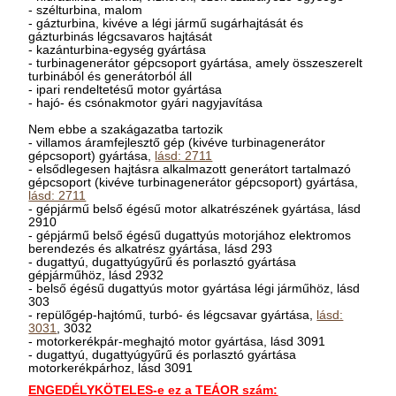
- szélturbina, malom
- gázturbina, kivéve a légi jármű sugárhajtását és
gázturbinás légcsavaros hajtását
- kazánturbina-egység gyártása
- turbinagenerátor gépcsoport gyártása, amely összeszerelt
turbinából és generátorból áll
- ipari rendeltetésű motor gyártása
- hajó- és csónakmotor gyári nagyjavítása
Nem ebbe a szakágazatba tartozik
- villamos áramfejlesztő gép (kivéve turbinagenerátor
gépcsoport) gyártása,
lásd: 2711
- elsődlegesen hajtásra alkalmazott generátort tartalmazó
gépcsoport (kivéve turbinagenerátor gépcsoport) gyártása,
lásd: 2711
- gépjármű belső égésű motor alkatrészének gyártása, lásd
2910
- gépjármű belső égésű dugattyús motorjához elektromos
berendezés és alkatrész gyártása, lásd 293
- dugattyú, dugattyúgyűrű és porlasztó gyártása
gépjárműhöz, lásd 2932
- belső égésű dugattyús motor gyártása légi járműhöz, lásd
303
- repülőgép-hajtómű, turbó- és légcsavar gyártása,
lásd:
3031
, 3032
- motorkerékpár-meghajtó motor gyártása, lásd 3091
- dugattyú, dugattyúgyűrű és porlasztó gyártása
motorkerékpárhoz, lásd 3091
ENGEDÉLYKÖTELES-e ez a TEÁOR szám: