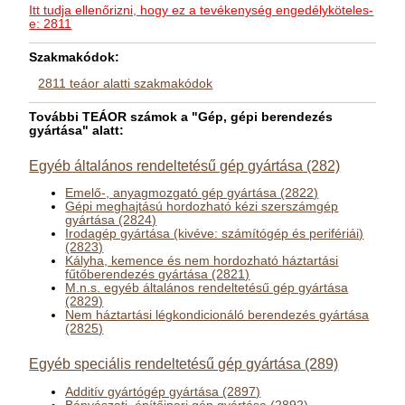
Itt tudja ellenőrizni, hogy ez a tevékenység engedélyköteles-
e: 2811
Szakmakódok:
2811 teáor alatti szakmakódok
További TEÁOR számok a "Gép, gépi berendezés
gyártása" alatt:
Egyéb általános rendeltetésű gép gyártása (282)
Emelő-, anyagmozgató gép gyártása (2822)
Gépi meghajtású hordozható kézi szerszámgép
gyártása (2824)
Irodagép gyártása (kivéve: számítógép és perifériái)
(2823)
Kályha, kemence és nem hordozható háztartási
fűtőberendezés gyártása (2821)
M.n.s. egyéb általános rendeltetésű gép gyártása
(2829)
Nem háztartási légkondicionáló berendezés gyártása
(2825)
Egyéb speciális rendeltetésű gép gyártása (289)
Additív gyártógép gyártása (2897)