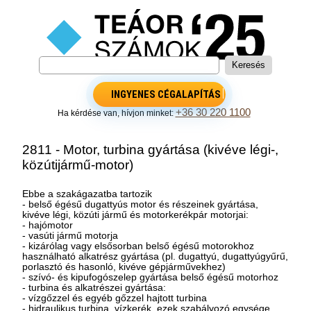
INGYENES CÉGALAPÍTÁS
+36 30 220 1100
Ha kérdése van, hívjon minket:
2811 - Motor, turbina gyártása (kivéve légi-,
közútijármű-motor)
Ebbe a szakágazatba tartozik
- belső égésű dugattyús motor és részeinek gyártása,
kivéve légi, közúti jármű és motorkerékpár motorjai:
- hajómotor
- vasúti jármű motorja
- kizárólag vagy elsősorban belső égésű motorokhoz
használható alkatrész gyártása (pl. dugattyú, dugattyúgyűrű,
porlasztó és hasonló, kivéve gépjárművekhez)
- szívó- és kipufogószelep gyártása belső égésű motorhoz
- turbina és alkatrészei gyártása:
- vízgőzzel és egyéb gőzzel hajtott turbina
- hidraulikus turbina, vízkerék, ezek szabályozó egysége