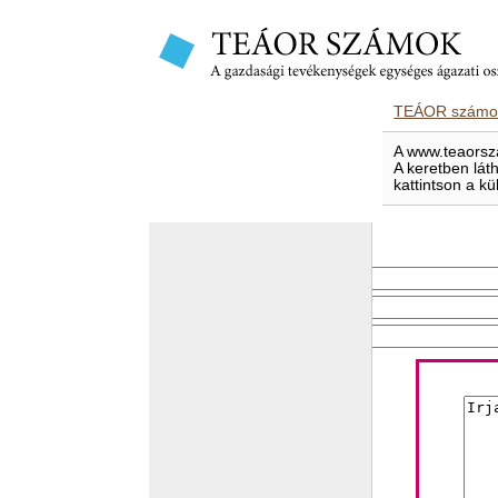
TEÁOR számok
A www.teaorsza
A keretben lát
kattintson a kü
E-mailben elküld
Feladó e-mail címe
Címzett e-mail címe
Levél tárgya