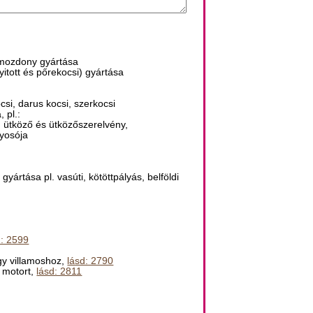
i mozdony gyártása
yitott és pőrekocsi) gyártása
csi, darus kocsi, szerkocsi
 pl.:
, ütköző és ütközőszerelvény,
lyosója
yártása pl. vasúti, kötöttpályás, belföldi
d: 2599
agy villamoshoz,
lásd: 2790
r motort,
lásd: 2811