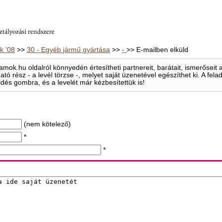
 '08
>>
30 - Egyéb jármű gyártása
>>
-
>> E-mailben elküld
mok.hu oldalról könnyedén értesítheti partnereit, barátait, ismerősei
ható rész - a levél törzse -, melyet saját üzenetével egészíthet ki. A f
ldés gombra, és a levelét már kézbesítettük is!
(nem kötelező)
*
*