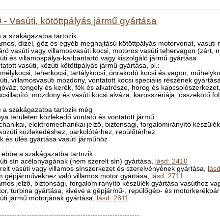
 - Vasúti, kötöttpályás jármű gyártása
 a szakágazatba tartozik
llamos, dízel, gőz és egyéb meghajtású kötöttpályás motorvonat, vasút
járó vasúti vagy villamosvasúti kocsi, motoros vasúti tehervagon (zárt, n
súti és villamospálya-karbantartó vagy kiszolgáló jármű gyártása
tatott vasúti, közúti kötöttpályás jármű gyártása, pl.:
emélykocsi, teherkocsi, tartálykocsi, önrakodó kocsi és vagon, műhelyko
súti, villamosvasúti mozdony, vontatott kocsi speciális részének gyártása,
rgóváz, tengely és kerék, fék és alkatrésze, horog és kapcsolószerkezet
scsillapító, mozdony és vasúti kocsi alváza, karosszériája, összekötő fo
 a szakágazatba tartozik még
nya területen közlekedő vontató és vontatott jármű
chanikai, elektromechanikai jelző, biztonsági, forgalomirányító készülék g
, közúti közlekedéshez, parkolótérhez, repülőtérhez
ék és ülés gyártása vasúti járműhöz
ebbe a szakágazatba tartozik
súti sín acélanyagának (nem szerelt sín) gyártása,
lásd: 2410
erelt vasúti vagy villamos sínszerkezet és szerelvényének gyártása,
lás
m gépjárművekhez való villamos motor gyártása,
lásd: 2711
llamos jelző, biztonsági, forgalomirányító készülék gyártása vasúthoz v
tor, turbina gyártása, kivéve a gépjármű-, repülőgép- és motorkerékpá
súti jármű motorjának gyártása,
lásd: 2811
---------------------------------------------------------