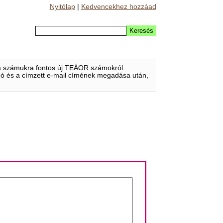
Nyitólap
|
Kedvencekhez hozzáad
t a számukra fontos új TEÁOR számokról.
eladó és a címzett e-mail címének megadása után,