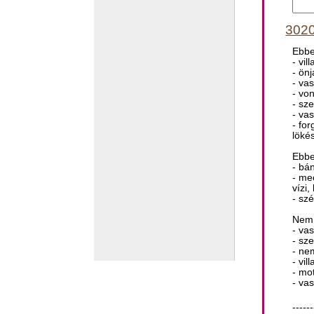
3020
Ebbe
- vi
- ön
- va
- von
- sz
- va
- fo
löké
Ebbe
- bá
- me
vízi
- sz
Nem 
- va
- sz
- ne
- vi
- mo
- va
------