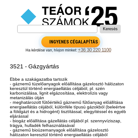
INGYENES CÉGALAPÍTÁS
+36 30 220 1100
Ha kérdése van, hívjon minket:
3521 - Gázgyártás
Ebbe a szakágazatba tartozik
- gáznemű tüzelőanyagok előállítása gázelosztó hálózaton
keresztül történő energiaellátás céljából, pl. szén
karbonizálása, lignit elgázosítása, elektrolízis vagy
metanizálás útján
- meghatározott fűtőértékű gáznemű fűtőanyag előállítása
energiaellátás céjából, különféle típusú gázokból (beleértve
a földgázt és a hidrogént) tisztítással, elegyítéssel és egyéb
eljárással
- biogáz előállítása gázellátás céljából pl. szennyvíziszap,
trágya, hulladék felhasználásával
- gáznemű bioüzemanyagok előállítása gázelosztó
hálózaton keresztül történő energiaellátás céljából