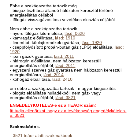
Ebbe a szakágazatba tartozik még
- biogáz tisztítása állandó hálózaton keresztül történő
energiaellátás céljából
- földgáz visszagázosítása vezetékes elosztás céljából
Nem ebbe a szakágazatba tartozik
- nyers földgáz kitermelése,
lásd: 0620
- kamragáz előállítása,
lásd: 1910
- finomított kőolajtermékek gyártása,
lásd: 1920
- cseppfolyósított propán-bután gáz (LPG) előállítása,
lásd:
1920
- ipari gázok gyártása,
lásd: 2011
- hidrogén előállítása, nem hálózaton keresztüli
energiaellátás céljából,
lásd: 2011
- egyszerű szerves gáz gyártása nem hálózaton keresztüli
energiaellátásra,
lásd: 2014
- kohógáz előállítása,
lásd: 2410
em ebbe a szakágazatba tartozik - magyar kiegészítés
- biogáz előállítása hulladékból, nem gáz- vagy
energiaellátás céljából,
lásd: 3821
ENGEDÉLYKÖTELES-e ez a TEÁOR szám:
Itt tudja ellenőrizni, hogy ez a tevékenység engedélyköteles-
e: 3521
Szakmakódok:
3521 teáor alatti szakmakódok