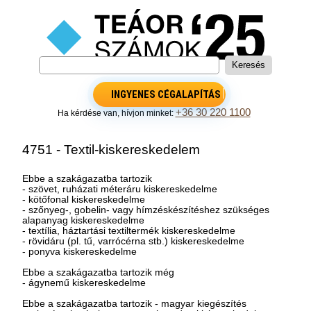
INGYENES CÉGALAPÍTÁS
+36 30 220 1100
Ha kérdése van, hívjon minket:
4751 - Textil-kiskereskedelem
Ebbe a szakágazatba tartozik
- szövet, ruházati méteráru kiskereskedelme
- kötőfonal kiskereskedelme
- szőnyeg-, gobelin- vagy hímzéskészítéshez szükséges
alapanyag kiskereskedelme
- textília, háztartási textiltermék kiskereskedelme
- rövidáru (pl. tű, varrócérna stb.) kiskereskedelme
- ponyva kiskereskedelme
Ebbe a szakágazatba tartozik még
- ágynemű kiskereskedelme
Ebbe a szakágazatba tartozik - magyar kiegészítés