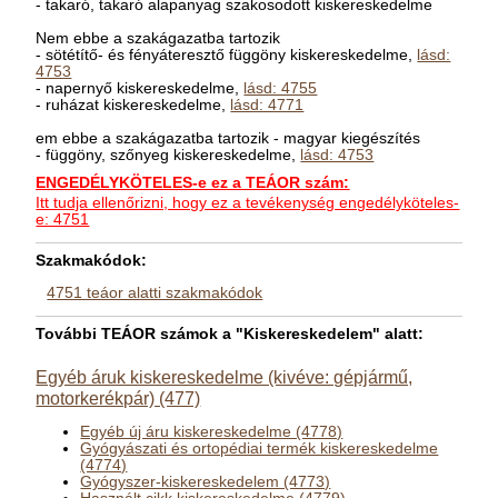
- takaró, takaró alapanyag szakosodott kiskereskedelme
Nem ebbe a szakágazatba tartozik
- sötétítő- és fényáteresztő függöny kiskereskedelme,
lásd:
4753
- napernyő kiskereskedelme,
lásd: 4755
- ruházat kiskereskedelme,
lásd: 4771
em ebbe a szakágazatba tartozik - magyar kiegészítés
- függöny, szőnyeg kiskereskedelme,
lásd: 4753
ENGEDÉLYKÖTELES-e ez a TEÁOR szám:
Itt tudja ellenőrizni, hogy ez a tevékenység engedélyköteles-
e: 4751
Szakmakódok:
4751 teáor alatti szakmakódok
További TEÁOR számok a "Kiskereskedelem" alatt:
Egyéb áruk kiskereskedelme (kivéve: gépjármű,
motorkerékpár) (477)
Egyéb új áru kiskereskedelme (4778)
Gyógyászati és ortopédiai termék kiskereskedelme
(4774)
Gyógyszer-kiskereskedelem (4773)