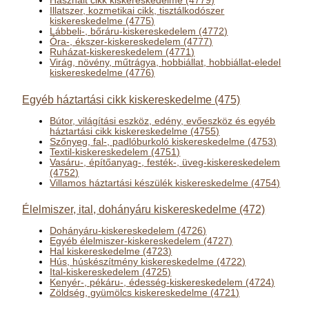
Használt cikk kiskereskedelme (4779)
Illatszer, kozmetikai cikk, tisztálkodószer
kiskereskedelme (4775)
Lábbeli-, bőráru-kiskereskedelem (4772)
Óra-, ékszer-kiskereskedelem (4777)
Ruházat-kiskereskedelem (4771)
Virág, növény, műtrágya, hobbiállat, hobbiállat-eledel
kiskereskedelme (4776)
Egyéb háztartási cikk kiskereskedelme (475)
Bútor, világítási eszköz, edény, evőeszköz és egyéb
háztartási cikk kiskereskedelme (4755)
Szőnyeg, fal-, padlóburkoló kiskereskedelme (4753)
Textil-kiskereskedelem (4751)
Vasáru-, építőanyag-, festék-, üveg-kiskereskedelem
(4752)
Villamos háztartási készülék kiskereskedelme (4754)
Élelmiszer, ital, dohányáru kiskereskedelme (472)
Dohányáru-kiskereskedelem (4726)
Egyéb élelmiszer-kiskereskedelem (4727)
Hal kiskereskedelme (4723)
Hús, húskészítmény kiskereskedelme (4722)
Ital-kiskereskedelem (4725)
Kenyér-, pékáru-, édesség-kiskereskedelem (4724)
Zöldség, gyümölcs kiskereskedelme (4721)