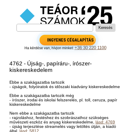
INGYENES CÉGALAPÍTÁS
+36 30 220 1100
Ha kérdése van, hívjon minket:
4762 - Újság-, papíráru-, írószer-
kiskereskedelem
Ebbe a szakágazatba tartozik
- újságok, folyóiratok és időszaki kiadvány kiskereskedelme
Ebbe a szakágazatba tartozik még
- írószer, irodai és iskolai felszerelés, pl. toll, ceruza, papír
kiskereskedelme
Nem ebbe a szakágazatba tartozik
- rajzoláshoz, festéshez és szobrászathoz szükséges
művészeti eszköz és anyag kiskereskedelme,
lásd: 4769
- újság terjesztése streamelés vagy letöltés útján, a kiadó
által,
lásd: 5812