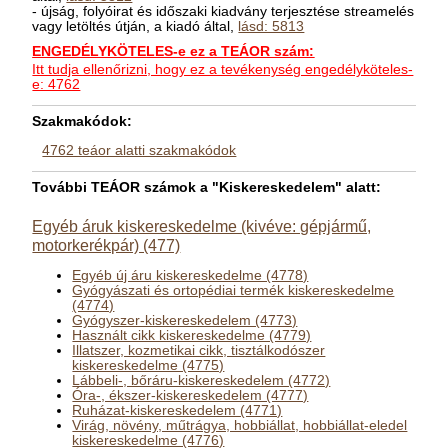
- újság, folyóirat és időszaki kiadvány terjesztése streamelés
vagy letöltés útján, a kiadó által,
lásd: 5813
ENGEDÉLYKÖTELES-e ez a TEÁOR szám:
Itt tudja ellenőrizni, hogy ez a tevékenység engedélyköteles-
e: 4762
Szakmakódok:
4762 teáor alatti szakmakódok
További TEÁOR számok a "Kiskereskedelem" alatt:
Egyéb áruk kiskereskedelme (kivéve: gépjármű,
motorkerékpár) (477)
Egyéb új áru kiskereskedelme (4778)
Gyógyászati és ortopédiai termék kiskereskedelme
(4774)
Gyógyszer-kiskereskedelem (4773)
Használt cikk kiskereskedelme (4779)
Illatszer, kozmetikai cikk, tisztálkodószer
kiskereskedelme (4775)
Lábbeli-, bőráru-kiskereskedelem (4772)
Óra-, ékszer-kiskereskedelem (4777)
Ruházat-kiskereskedelem (4771)
Virág, növény, műtrágya, hobbiállat, hobbiállat-eledel
kiskereskedelme (4776)