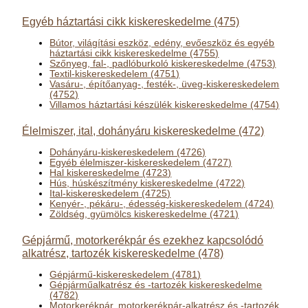
Egyéb háztartási cikk kiskereskedelme (475)
Bútor, világítási eszköz, edény, evőeszköz és egyéb
háztartási cikk kiskereskedelme (4755)
Szőnyeg, fal-, padlóburkoló kiskereskedelme (4753)
Textil-kiskereskedelem (4751)
Vasáru-, építőanyag-, festék-, üveg-kiskereskedelem
(4752)
Villamos háztartási készülék kiskereskedelme (4754)
Élelmiszer, ital, dohányáru kiskereskedelme (472)
Dohányáru-kiskereskedelem (4726)
Egyéb élelmiszer-kiskereskedelem (4727)
Hal kiskereskedelme (4723)
Hús, húskészítmény kiskereskedelme (4722)
Ital-kiskereskedelem (4725)
Kenyér-, pékáru-, édesség-kiskereskedelem (4724)
Zöldség, gyümölcs kiskereskedelme (4721)
Gépjármű, motorkerékpár és ezekhez kapcsolódó
alkatrész, tartozék kiskereskedelme (478)
Gépjármű-kiskereskedelem (4781)
Gépjárműalkatrész és -tartozék kiskereskedelme
(4782)
Motorkerékpár, motorkerékpár-alkatrész és -tartozék