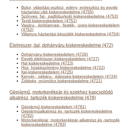
Bútor, világítási eszköz, edény, evőeszköz és egyéb
háztartási cikk kiskereskedelme (4755)
Szőnyeg, fal-, padlóburkoló kiskereskedelme (4753)
Textil-kiskereskedelem (4751)
Vasáru-, építőanyag-, festék-, üveg-kiskereskedelem
(4752)
Villamos háztartási készülék kiskereskedelme (4754)
Élelmiszer, ital, dohányáru kiskereskedelme (472)
Dohányáru-kiskereskedelem (4726)
Egyéb élelmiszer-kiskereskedelem (4727)
Hal kiskereskedelme (4723)
Hús, húskészítmény kiskereskedelme (4722)
Ital-kiskereskedelem (4725)
Kenyér-, pékáru-, édesség-kiskereskedelem (4724)
Zöldség, gyümölcs kiskereskedelme (4721)
Gépjármű, motorkerékpár és ezekhez kapcsolódó
alkatrész, tartozék kiskereskedelme (478)
Gépjármű-kiskereskedelem (4781)
Gépjárműalkatrész és -tartozék kiskereskedelme
(4782)
Motorkerékpár, motorkerékpár-alkatrész és -tartozék
kiskereskedelme (4783)