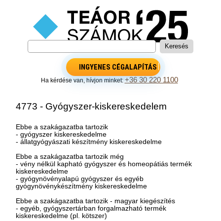
INGYENES CÉGALAPÍTÁS
+36 30 220 1100
Ha kérdése van, hívjon minket:
4773 - Gyógyszer-kiskereskedelem
Ebbe a szakágazatba tartozik
- gyógyszer kiskereskedelme
- állatgyógyászati készítmény kiskereskedelme
Ebbe a szakágazatba tartozik még
- vény nélkül kapható gyógyszer és homeopátiás termék
kiskereskedelme
- gyógynövényalapú gyógyszer és egyéb
gyógynövénykészítmény kiskereskedelme
Ebbe a szakágazatba tartozik - magyar kiegészítés
- egyéb, gyógyszertárban forgalmazható termék
kiskereskedelme (pl. kötszer)