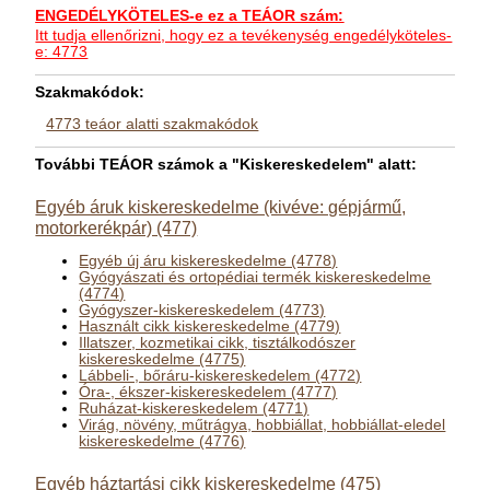
ENGEDÉLYKÖTELES-e ez a TEÁOR szám:
Itt tudja ellenőrizni, hogy ez a tevékenység engedélyköteles-
e: 4773
Szakmakódok:
4773 teáor alatti szakmakódok
További TEÁOR számok a "Kiskereskedelem" alatt:
Egyéb áruk kiskereskedelme (kivéve: gépjármű,
motorkerékpár) (477)
Egyéb új áru kiskereskedelme (4778)
Gyógyászati és ortopédiai termék kiskereskedelme
(4774)
Gyógyszer-kiskereskedelem (4773)
Használt cikk kiskereskedelme (4779)
Illatszer, kozmetikai cikk, tisztálkodószer
kiskereskedelme (4775)
Lábbeli-, bőráru-kiskereskedelem (4772)
Óra-, ékszer-kiskereskedelem (4777)
Ruházat-kiskereskedelem (4771)
Virág, növény, műtrágya, hobbiállat, hobbiállat-eledel
kiskereskedelme (4776)
Egyéb háztartási cikk kiskereskedelme (475)