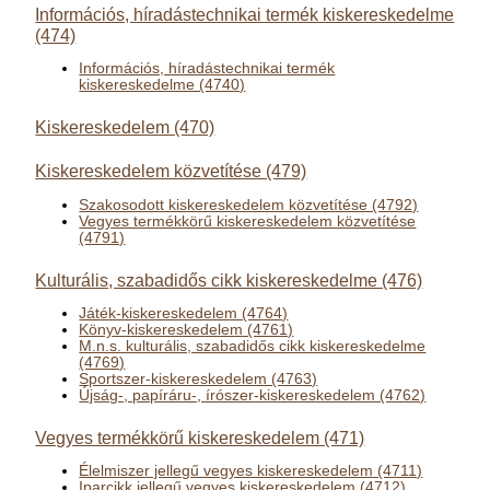
Információs, híradástechnikai termék kiskereskedelme
(474)
Információs, híradástechnikai termék
kiskereskedelme (4740)
Kiskereskedelem (470)
Kiskereskedelem közvetítése (479)
Szakosodott kiskereskedelem közvetítése (4792)
Vegyes termékkörű kiskereskedelem közvetítése
(4791)
Kulturális, szabadidős cikk kiskereskedelme (476)
Játék-kiskereskedelem (4764)
Könyv-kiskereskedelem (4761)
M.n.s. kulturális, szabadidős cikk kiskereskedelme
(4769)
Sportszer-kiskereskedelem (4763)
Újság-, papíráru-, írószer-kiskereskedelem (4762)
Vegyes termékkörű kiskereskedelem (471)
Élelmiszer jellegű vegyes kiskereskedelem (4711)
Iparcikk jellegű vegyes kiskereskedelem (4712)