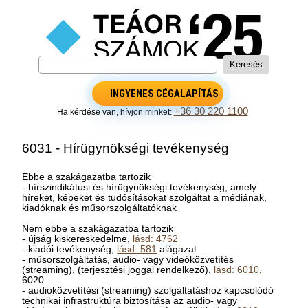
INGYENES CÉGALAPÍTÁS
+36 30 220 1100
Ha kérdése van, hívjon minket:
6031 - Hírügynökségi tevékenység
Ebbe a szakágazatba tartozik
- hírszindikátusi és hírügynökségi tevékenység, amely
híreket, képeket és tudósításokat szolgáltat a médiának,
kiadóknak és műsorszolgáltatóknak
Nem ebbe a szakágazatba tartozik
- újság kiskereskedelme,
lásd: 4762
- kiadói tevékenység,
lásd: 581
alágazat
- műsorszolgáltatás, audio- vagy videóközvetítés
(streaming), (terjesztési joggal rendelkező),
lásd: 6010
,
6020
- audioközvetítési (streaming) szolgáltatáshoz kapcsolódó
technikai infrastruktúra biztosítása az audio- vagy