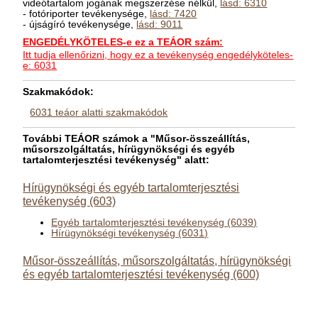
videótartalom jogának megszerzése nélkül,
lásd: 6310
- fotóriporter tevékenysége,
lásd: 7420
- újságíró tevékenysége,
lásd: 9011
ENGEDÉLYKÖTELES-e ez a TEÁOR szám:
Itt tudja ellenőrizni, hogy ez a tevékenység engedélyköteles-
e: 6031
Szakmakódok:
6031 teáor alatti szakmakódok
További TEÁOR számok a "Műsor-összeállítás,
műsorszolgáltatás, hírügynökségi és egyéb
tartalomterjesztési tevékenység" alatt:
Hírügynökségi és egyéb tartalomterjesztési
tevékenység (603)
Egyéb tartalomterjesztési tevékenység (6039)
Hírügynökségi tevékenység (6031)
Műsor-összeállítás, műsorszolgáltatás, hírügynökségi
és egyéb tartalomterjesztési tevékenység (600)