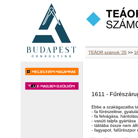
TEÁOR számok '25
>>
16
1611 - Fűrészáru
Ebbe a szakágazatba ta
- fa fűrészelése, gyal
- fa felvágása, hántolás
- vasúti talpfa gyártása
- táblába össze nem állí
- fagyapot, fafűrészpor 