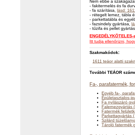
Nem ebbe a szakágazat
- fakitermelés és fa d
- fa szárítása,
lásd: 161
- rétegelt lemez, tábla
- parkettatábla és egyé
- fazsindely gyártása,
l
- tűzifa és pellet gyártá
ENGEDÉLYKÖTELES-e 
Itt tudja ellenőrizni, 
Szakmakódok:
1611 teáor alatti sza
További TEÁOR számok 
Fa-, parafatermék, fo
Egyéb fa-, parafa
Épületasztalos-ip
Fa nyílászáró gy
Falemezgyártás 
Fatermék felület
Parkettagyártás 
Szilárd tüzelőan
Tároló fatermék 