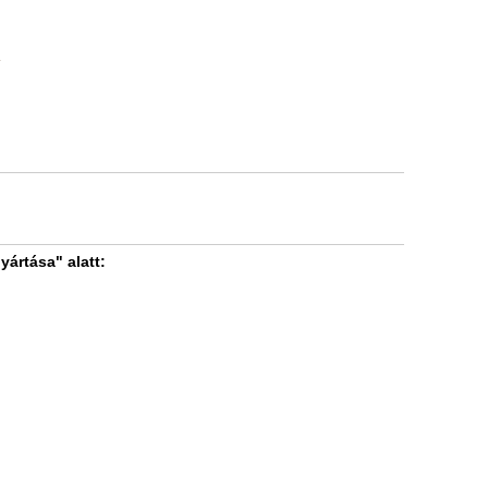
1
yártása" alatt: