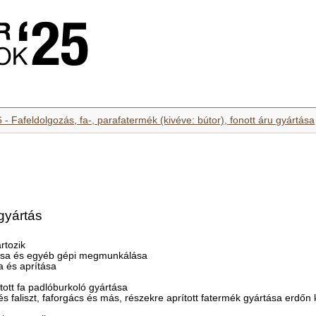
 - Fafeldolgozás, fa-, parafatermék (kivéve: bútor), fonott áru gyártása
gyártás
rtozik
ulása és egyéb gépi megmunkálása
a és aprítása
tott fa padlóburkoló gyártása
és faliszt, faforgács és más, részekre aprított fatermék gyártása erdőn 