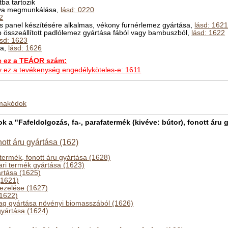
ba tartozik
urva megmunkálása,
lásd: 0220
2
 és panel készítésére alkalmas, vékony furnérlemez gyártása,
lásd: 162
b összeállított padlólemez gyártása fából vagy bambuszból,
lásd: 1622
ásd: 1623
sa,
lásd: 1626
ez a TEÁOR szám:
hogy ez a tevékenység engedélyköteles-e: 1611
kmakódok
a "Fafeldolgozás, fa-, parafatermék (kivéve: bútor), fonott áru g
nott áru gyártása (162)
termék, fonott áru gyártása (1628)
ari termék gyártása (1623)
ártása (1625)
(1621)
kezelése (1627)
(1622)
yag gyártása növényi biomasszából (1626)
gyártása (1624)